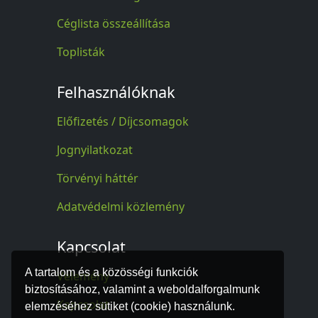
Céglista összeállítása
Toplisták
Felhasználóknak
Előfizetés / Díjcsomagok
Jognyilatkozat
Törvényi háttér
Adatvédelmi közlemény
Kapcsolat
A tartalom és a közösségi funkciók
Vélemény
biztosításához, valamint a weboldalforgalmunk
Kapcsolat
elemzéséhez sütiket (cookie) használunk.