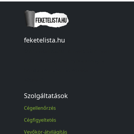
feketelista.hu
© A feketelista.hu-ról nyert bármilyen
információ sajtóbeli nyilvánosságra
hozatalakor a forrás közlése
kötelező!
Szolgáltatások
Cégellenőrzés
Cégfigyeltetés
Vevőkör-átvilágítás