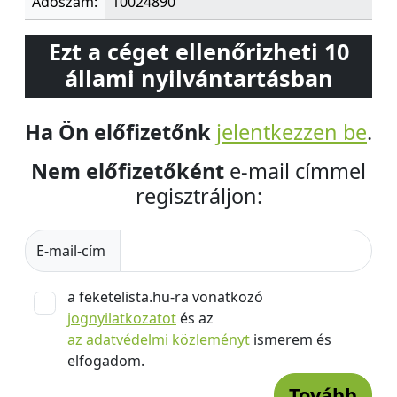
Adószám:
10024890
Ezt a céget ellenőrizheti 10
állami nyilvántartásban
Ha Ön előfizetőnk
jelentkezzen be
.
Nem előfizetőként
e-mail címmel
regisztráljon:
E-mail-cím
a feketelista.hu-ra vonatkozó
jognyilatkozatot
és az
az adatvédelmi közleményt
ismerem és
elfogadom.
Tovább