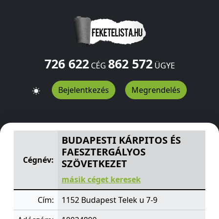
726 622
862 572
CÉG
ÜGYE
Bejelentkezés
Megrendelés
BUDAPESTI KÁRPITOS ÉS FAESZTERGÁLYOS SZÖVETKEZ
BUDAPESTI KÁRPITOS ÉS
FAESZTERGÁLYOS
Cégnév:
SZÖVETKEZET
másik céget keresek
Cím:
1152 Budapest Telek u 7-9