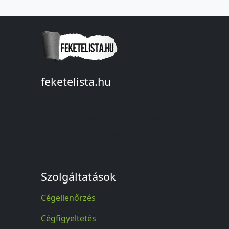
feketelista.hu
© A feketelista.hu-ról nyert bármilyen
információ sajtóbeli nyilvánosságra
hozatalakor a forrás közlése
kötelező!
Szolgáltatások
Cégellenőrzés
Cégfigyeltetés