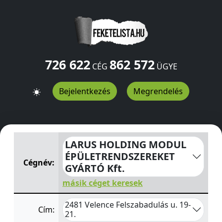
726 622
862 572
CÉG
ÜGYE
Bejelentkezés
Megrendelés
LARUS HOLDING MODUL ÉPÜLETRENDSZEREKET GYÁRTÓ
LARUS HOLDING MODUL
ÉPÜLETRENDSZEREKET
Cégnév:
GYÁRTÓ Kft.
másik céget keresek
2481 Velence Felszabadulás u. 19-
Cím:
21.