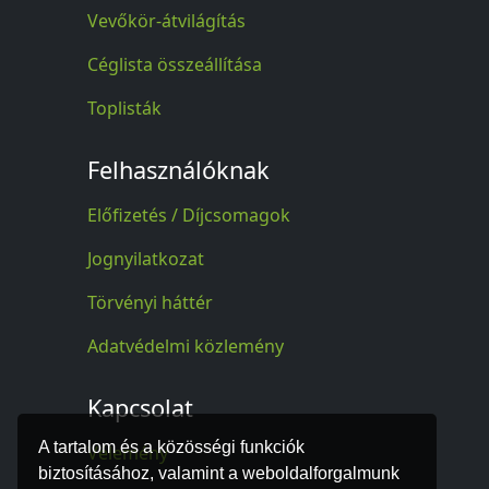
Vevőkör-átvilágítás
Céglista összeállítása
Toplisták
Felhasználóknak
Előfizetés / Díjcsomagok
Jognyilatkozat
Törvényi háttér
Adatvédelmi közlemény
Kapcsolat
A tartalom és a közösségi funkciók
Vélemény
biztosításához, valamint a weboldalforgalmunk