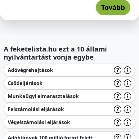
Tovább
A feketelista.hu ezt a 10 állami
nyilvántartást vonja egybe
Adóvégrehajtások
Csődeljárások
Munkaügyi elmarasztalások
Felszámolási eljárások
Végelszámolási eljárások
Adóhiányok 100 millió forint felett