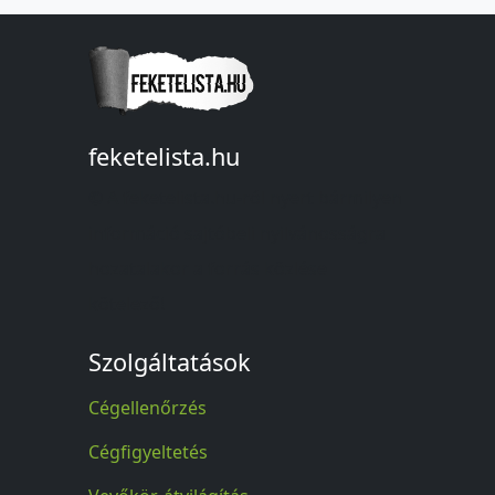
feketelista.hu
© A feketelista.hu-ról nyert bármilyen
információ sajtóbeli nyilvánosságra
hozatalakor a forrás közlése
kötelező!
Szolgáltatások
Cégellenőrzés
Cégfigyeltetés