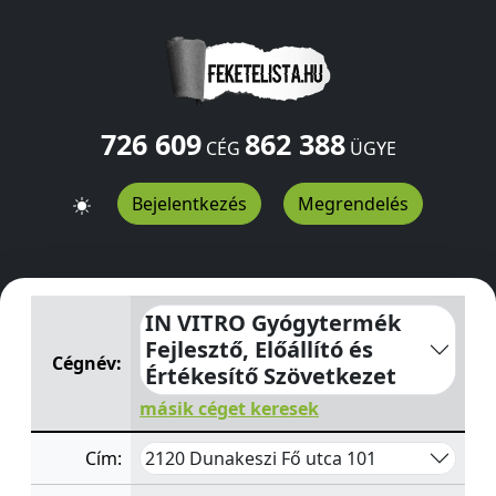
726 609
862 388
CÉG
ÜGYE
Bejelentkezés
Megrendelés
IN VITRO Gyógytermék Fejlesztő, Előállító és Értékesítő
IN VITRO Gyógytermék
Fejlesztő, Előállító és
Cégnév:
Értékesítő Szövetkezet
másik céget keresek
2120 Dunakeszi Fő utca 101
Cím: