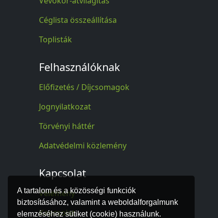
Vevőkör-átvilágítás
Céglista összeállítása
Toplisták
Felhasználóknak
Előfizetés / Díjcsomagok
Jognyilatkozat
Törvényi háttér
Adatvédelmi közlemény
Kapcsolat
A tartalom és a közösségi funkciók
Vélemény
biztosításához, valamint a weboldalforgalmunk
Kapcsolat
elemzéséhez sütiket (cookie) használunk.