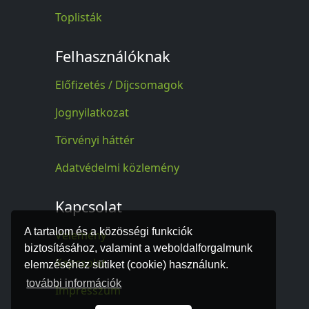
Toplisták
Felhasználóknak
Előfizetés / Díjcsomagok
Jognyilatkozat
Törvényi háttér
Adatvédelmi közlemény
Kapcsolat
A tartalom és a közösségi funkciók
Vélemény
biztosításához, valamint a weboldalforgalmunk
Kapcsolat
elemzéséhez sütiket (cookie) használunk.
további információk
Impresszum