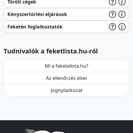
Törölt cégek
Kényszertörlési eljárások
Feketén foglalkoztatók
Tudnivalók a feketlista.hu-ról
Mi a feketelista.hu?
Az ellenőrzés elvei
Jognyilatkozat