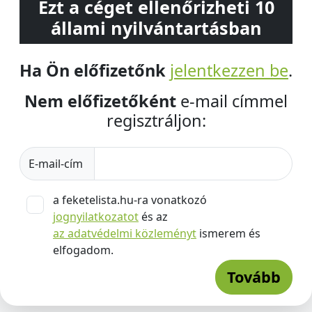
Ezt a céget ellenőrizheti 10
állami nyilvántartásban
Ha Ön előfizetőnk
jelentkezzen be
.
Nem előfizetőként
e-mail címmel
regisztráljon:
E-mail-cím
a feketelista.hu-ra vonatkozó
jognyilatkozatot
és az
az adatvédelmi közleményt
ismerem és
elfogadom.
Tovább