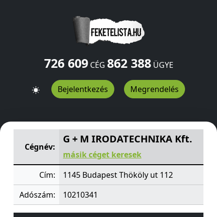
726 609
862 388
CÉG
ÜGYE
Bejelentkezés
Megrendelés
G + M IRODATECHNIKA Kft.
Thököly ut 112
Budapest
11
G + M IRODATECHNIKA Kft.
Cégnév:
másik céget keresek
Cím:
1145 Budapest Thököly ut 112
Adószám:
10210341