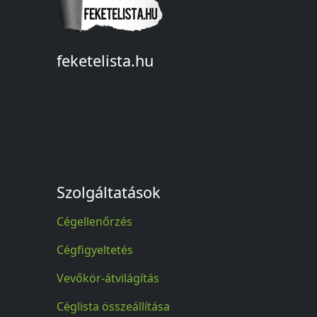
feketelista.hu
© A feketelista.hu-ról nyert bármilyen
információ sajtóbeli nyilvánosságra
hozatalakor a forrás közlése
kötelező!
Szolgáltatások
Cégellenőrzés
Cégfigyeltetés
Vevőkör-átvilágítás
Céglista összeállítása