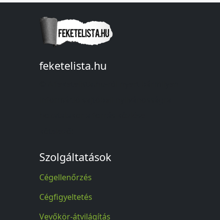
feketelista.hu
© A feketelista.hu-ról nyert bármilyen
információ sajtóbeli nyilvánosságra
hozatalakor a forrás közlése
kötelező!
Szolgáltatások
Cégellenőrzés
Cégfigyeltetés
Vevőkör-átvilágítás