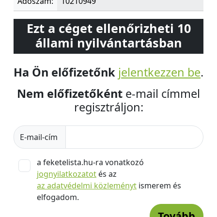
Adószám:
10210949
Ezt a céget ellenőrizheti 10
állami nyilvántartásban
Ha Ön előfizetőnk
jelentkezzen be
.
Nem előfizetőként
e-mail címmel
regisztráljon:
E-mail-cím
a feketelista.hu-ra vonatkozó
jognyilatkozatot
és az
az adatvédelmi közleményt
ismerem és
elfogadom.
Tovább