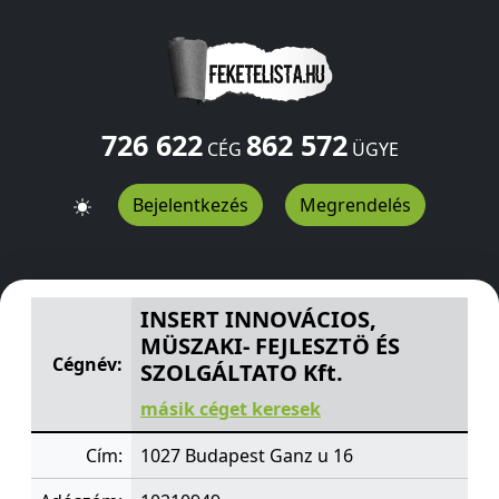
726 622
862 572
CÉG
ÜGYE
Bejelentkezés
Megrendelés
INSERT INNOVÁCIOS, MÜSZAKI- FEJLESZTÖ ÉS SZOLGÁLT
INSERT INNOVÁCIOS,
MÜSZAKI- FEJLESZTÖ ÉS
Cégnév:
SZOLGÁLTATO Kft.
másik céget keresek
Cím:
1027 Budapest Ganz u 16