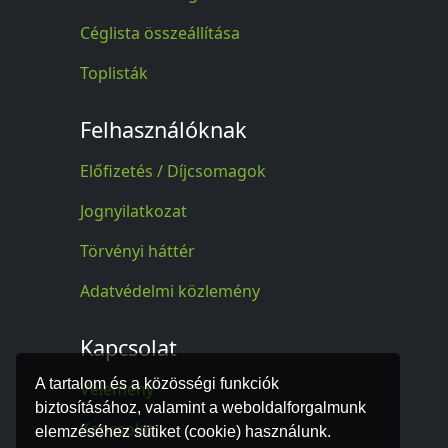
Céglista összeállítása
Toplisták
Felhasználóknak
Előfizetés / Díjcsomagok
Jognyilatkozat
Törvényi háttér
Adatvédelmi közlemény
Kapcsolat
A tartalom és a közösségi funkciók
Vélemény
biztosításához, valamint a weboldalforgalmunk
Kapcsolat
elemzéséhez sütiket (cookie) használunk.