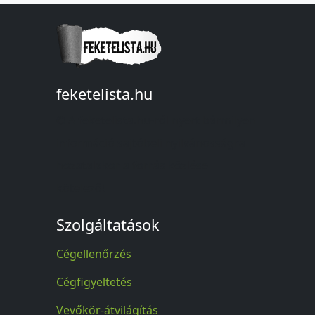
feketelista.hu
© A feketelista.hu-ról nyert bármilyen
információ sajtóbeli nyilvánosságra
hozatalakor a forrás közlése
kötelező!
Szolgáltatások
Cégellenőrzés
Cégfigyeltetés
Vevőkör-átvilágítás