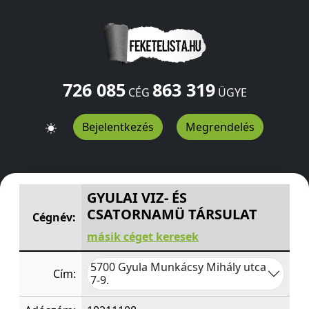
726 085
863 319
CÉG
ÜGYE
Bejelentkezés
Megrendelés
GYULAI VIZ- ÉS CSATORNAMÜ TÁRSULAT
Munkácsy Mihál
GYULAI VIZ- ÉS
CSATORNAMÜ TÁRSULAT
Cégnév:
másik céget keresek
5700 Gyula Munkácsy Mihály utca
Cím:
7-9.