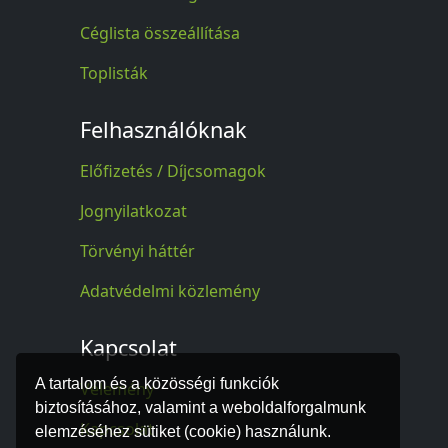
Céglista összeállítása
Toplisták
Felhasználóknak
Előfizetés / Díjcsomagok
Jognyilatkozat
Törvényi háttér
Adatvédelmi közlemény
Kapcsolat
A tartalom és a közösségi funkciók
Vélemény
biztosításához, valamint a weboldalforgalmunk
Kapcsolat
elemzéséhez sütiket (cookie) használunk.