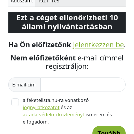
Adószám:
10211108
Ezt a céget ellenőrizheti 10
állami nyilvántartásban
Ha Ön előfizetőnk
jelentkezzen be
.
Nem előfizetőként
e-mail címmel
regisztráljon:
E-mail-cím
a feketelista.hu-ra vonatkozó
jognyilatkozatot
és az
az adatvédelmi közleményt
ismerem és
elfogadom.
Tovább