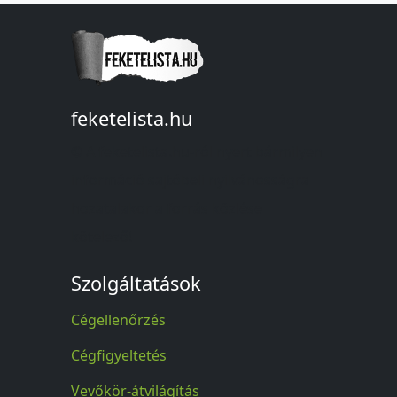
feketelista.hu
© A feketelista.hu-ról nyert bármilyen
információ sajtóbeli nyilvánosságra
hozatalakor a forrás közlése
kötelező!
Szolgáltatások
Cégellenőrzés
Cégfigyeltetés
Vevőkör-átvilágítás