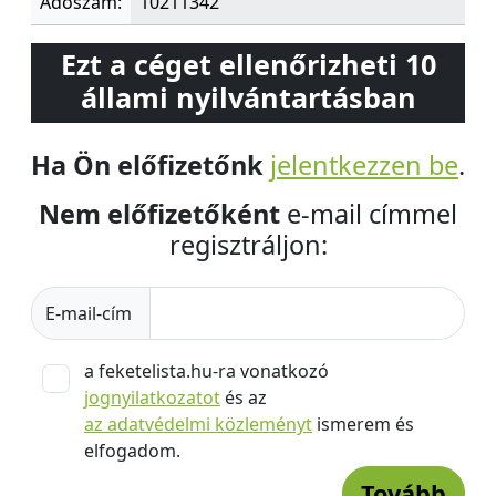
Adószám:
10211342
Ezt a céget ellenőrizheti 10
állami nyilvántartásban
Ha Ön előfizetőnk
jelentkezzen be
.
Nem előfizetőként
e-mail címmel
regisztráljon:
E-mail-cím
a feketelista.hu-ra vonatkozó
jognyilatkozatot
és az
az adatvédelmi közleményt
ismerem és
elfogadom.
Tovább