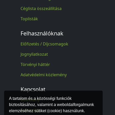
Céglista összeállítása
Toplisták
Felhasználóknak
Előfizetés / Díjcsomagok
Jognyilatkozat
Törvényi háttér
Adatvédelmi közlemény
Kapcsolat
A tartalom és a közösségi funkciók
Vélemény
biztosításához, valamint a weboldalforgalmunk
Kapcsolat
elemzéséhez sütiket (cookie) használunk.