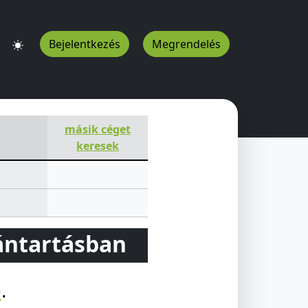
Bejelentkezés
Megrendelés
másik céget
keresek
vántartásban
e
.