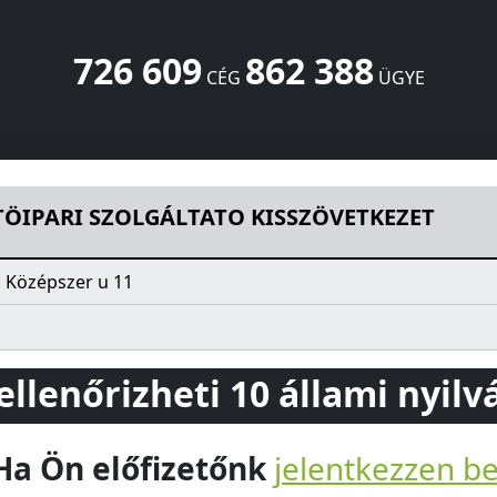
726 609
862 388
CÉG
ÜGYE
ATO KISSZÖVETKEZET
Középszer u 11
Miskolc
3529
HU
TÖIPARI SZOLGÁLTATO KISSZÖVETKEZET
 Középszer u 11
 ellenőrizheti 10 állami nyil
Ha Ön előfizetőnk
jelentkezzen b