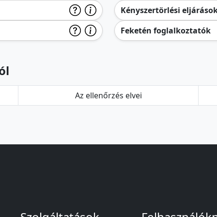
Kényszertörlési eljáráso
Feketén foglalkoztatók
ól
Az ellenőrzés elvei
Szolgáltatások
Felhasználók