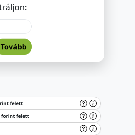
ráljon:
Tovább
int felett
forint felett