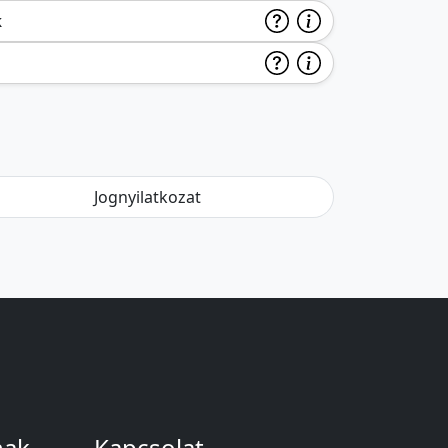
k
Jognyilatkozat
nak
Kapcsolat