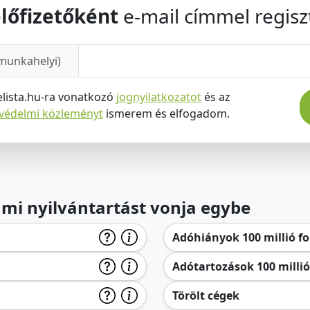
lőfizetőként
e-mail címmel regiszt
munkahelyi)
elista.hu-ra vonatkozó
jognyilatkozatot
és az
tvédelmi közleményt
ismerem és elfogadom.
lami nyilvántartást vonja egybe
Adóhiányok 100 millió for
Adótartozások 100 millió 
Törölt cégek