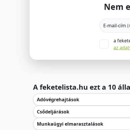
Nem e
E-mail-cím
(
a feket
az ada
A feketelista.hu ezt a 10 ál
Adóvégrehajtások
Csődeljárások
Munkaügyi elmarasztalások