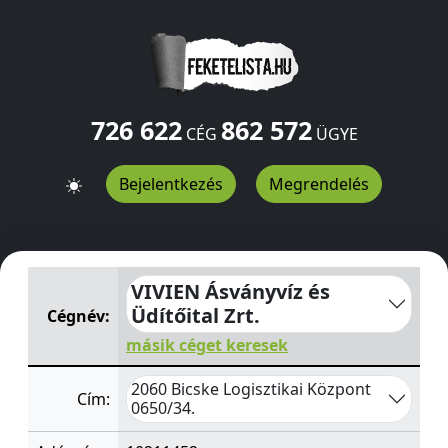
726 622
862 572
CÉG
ÜGYE
Bejelentkezés
Megrendelés
VIVIEN Ásványvíz és Üdítőital Zrt.
Logisztikai Központ 0
VIVIEN Ásványvíz és
Üdítőital Zrt.
Cégnév:
másik céget keresek
2060 Bicske Logisztikai Központ
Cím:
0650/34.