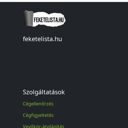
feketelista.hu
© A feketelista.hu-ról nyert bármilyen
információ sajtóbeli nyilvánosságra
hozatalakor a forrás közlése
kötelező!
Szolgáltatások
Cégellenőrzés
Cégfigyeltetés
Vevőkör-átvilágítás