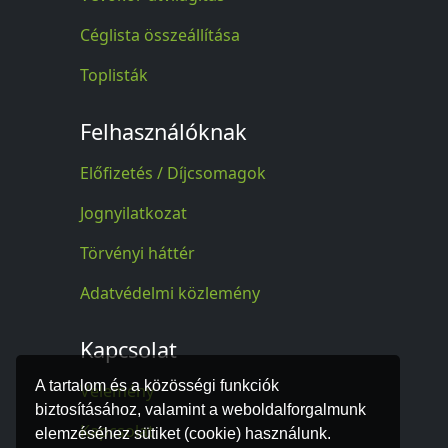
Céglista összeállítása
Toplisták
Felhasználóknak
Előfizetés / Díjcsomagok
Jognyilatkozat
Törvényi háttér
Adatvédelmi közlemény
Kapcsolat
A tartalom és a közösségi funkciók
Vélemény
biztosításához, valamint a weboldalforgalmunk
Kapcsolat
elemzéséhez sütiket (cookie) használunk.