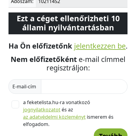
Adószám:
10211452
Ezt a céget ellenőrizheti 10
állami nyilvántartásban
Ha Ön előfizetőnk
jelentkezzen be
.
Nem előfizetőként
e-mail címmel
regisztráljon:
E-mail-cím
a feketelista.hu-ra vonatkozó
jognyilatkozatot
és az
az adatvédelmi közleményt
ismerem és
elfogadom.
Tovább