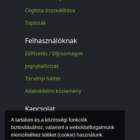
Céglista összeállítása
Toplisták
Felhasználóknak
Előfizetés / Díjcsomagok
Jognyilatkozat
Törvényi háttér
Adatvédelmi közlemény
Kapcsolat
A tartalom és a közösségi funkciók
Vélemény
biztosításához, valamint a weboldalforgalmunk
Kapcsolat
elemzéséhez sütiket (cookie) használunk.