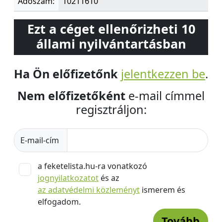
Adószám:
10211610
Ezt a céget ellenőrizheti 10
állami nyilvántartásban
Ha Ön előfizetőnk
jelentkezzen be
.
Nem előfizetőként
e-mail címmel
regisztráljon:
E-mail-cím
a feketelista.hu-ra vonatkozó
jognyilatkozatot
és az
az adatvédelmi közleményt
ismerem és
elfogadom.
Tovább