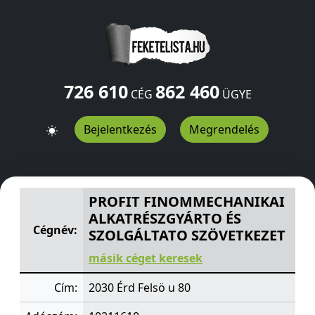
726 610
862 460
CÉG
ÜGYE
Bejelentkezés
Megrendelés
PROFIT FINOMMECHANIKAI ALKATRÉSZGYÁRTO ÉS SZO
PROFIT FINOMMECHANIKAI
ALKATRÉSZGYÁRTO ÉS
Cégnév:
SZOLGÁLTATO SZÖVETKEZET
másik céget keresek
Cím:
2030 Érd Felsö u 80