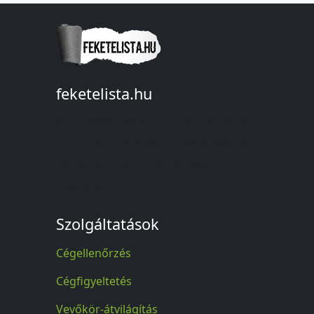
feketelista.hu
© A feketelista.hu-ról nyert bármilyen
információ sajtóbeli nyilvánosságra
hozatalakor a forrás közlése
kötelező!
Szolgáltatások
Cégellenőrzés
Cégfigyeltetés
Vevőkör-átvilágítás