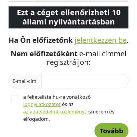
Ezt a céget ellenőrizheti 10
állami nyilvántartásban
Ha Ön előfizetőnk
jelentkezzen be
.
Nem előfizetőként
e-mail címmel
regisztráljon:
E-mail-cím
a feketelista.hu-ra vonatkozó
jognyilatkozatot
és az
az adatvédelmi közleményt
ismerem és
elfogadom.
Tovább