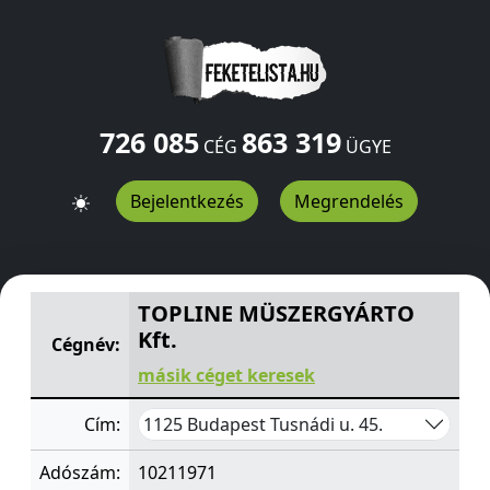
726 085
863 319
CÉG
ÜGYE
Bejelentkezés
Megrendelés
TOPLINE MÜSZERGYÁRTO Kft.
Tusnádi u. 45.
Budapest
TOPLINE MÜSZERGYÁRTO
Kft.
Cégnév:
másik céget keresek
1125 Budapest Tusnádi u. 45.
Cím:
Adószám:
10211971