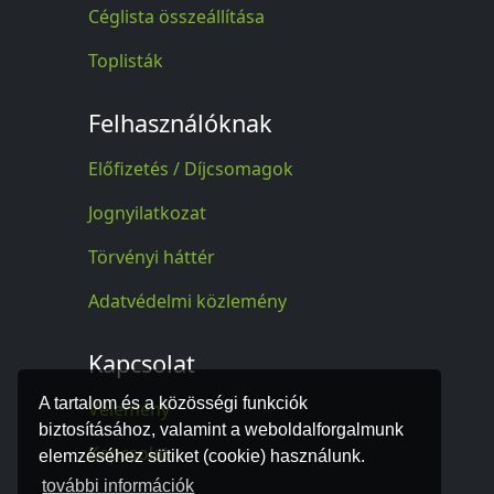
Céglista összeállítása
Toplisták
Felhasználóknak
Előfizetés / Díjcsomagok
Jognyilatkozat
Törvényi háttér
Adatvédelmi közlemény
Kapcsolat
A tartalom és a közösségi funkciók
Vélemény
biztosításához, valamint a weboldalforgalmunk
Kapcsolat
elemzéséhez sütiket (cookie) használunk.
további információk