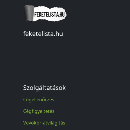
feketelista.hu
© A feketelista.hu-ról nyert bármilyen
információ sajtóbeli nyilvánosságra
hozatalakor a forrás közlése
kötelező!
Szolgáltatások
Cégellenőrzés
Cégfigyeltetés
Vevőkör-átvilágítás