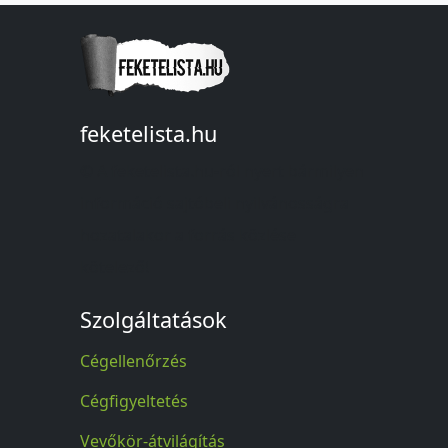
feketelista.hu
© A feketelista.hu-ról nyert bármilyen
információ sajtóbeli nyilvánosságra
hozatalakor a forrás közlése
kötelező!
Szolgáltatások
Cégellenőrzés
Cégfigyeltetés
Vevőkör-átvilágítás