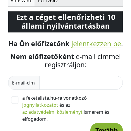
Adószám:
10212642
Ezt a céget ellenőrizheti 10
állami nyilvántartásban
Ha Ön előfizetőnk
jelentkezzen be
.
Nem előfizetőként
e-mail címmel
regisztráljon:
E-mail-cím
a feketelista.hu-ra vonatkozó
jognyilatkozatot
és az
az adatvédelmi közleményt
ismerem és
elfogadom.
Tovább