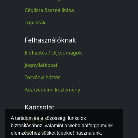
Céglista összeállítása
Toplisták
Felhasználóknak
Előfizetés / Díjcsomagok
Jognyilatkozat
Törvényi háttér
Adatvédelmi közlemény
Kapcsolat
A tartalom és a közösségi funkciók
Vélemény
biztosításához, valamint a weboldalforgalmunk
Kapcsolat
elemzéséhez sütiket (cookie) használunk.