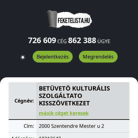
726 609
862 388
CÉG
ÜGYE
Bejelentkezés
Megrendelés
BETÜVETÖ KULTURÁLIS SZOLGÁLTATO KISSZÖVETKEZE
BETÜVETÖ KULTURÁLIS
SZOLGÁLTATO
Cégnév:
KISSZÖVETKEZET
másik céget keresek
Cím:
2000 Szentendre Mester u 2