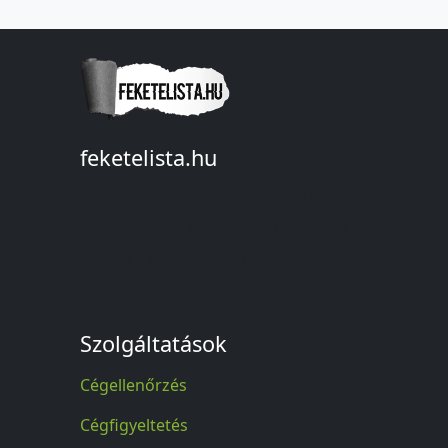
feketelista.hu
© A feketelista.hu-ról nyert bármilyen
információ sajtóbeli nyilvánosságra
hozatalakor a forrás közlése
kötelező!
Szolgáltatások
Cégellenőrzés
Cégfigyeltetés