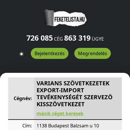
726 085
863 319
CÉG
ÜGYE
Bejelentkezés
Megrendelés
VARIANS SZÖVETKEZETEK EXPORT-IMPORT TEVÉKENYSÉ
VARIANS SZÖVETKEZETEK
EXPORT-IMPORT
TEVÉKENYSÉGÉT SZERVEZÖ
Cégnév:
KISSZÖVETKEZET
másik céget keresek
Cím:
1138 Budapest Balzsam u 10