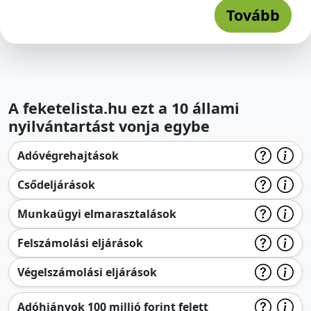
Tovább
A feketelista.hu ezt a 10 állami
nyilvántartást vonja egybe
Adóvégrehajtások
Csődeljárások
Munkaügyi elmarasztalások
Felszámolási eljárások
Végelszámolási eljárások
Adóhiányok 100 millió forint felett