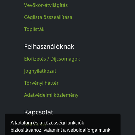
Vevőkör-átvilágítás
Céglista összeállítása
Toplisták
Felhasználóknak
Előfizetés / Díjcsomagok
Jognyilatkozat
Törvényi háttér
Adatvédelmi közlemény
Kapcsolat
A tartalom és a közösségi funkciók
Vélemény
biztosításához, valamint a weboldalforgalmunk