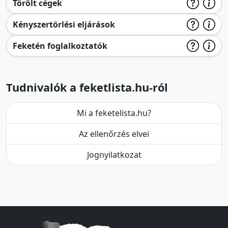
Törölt cégek
Kényszertörlési eljárások
Feketén foglalkoztatók
Tudnivalók a feketlista.hu-ról
Mi a feketelista.hu?
Az ellenőrzés elvei
Jognyilatkozat