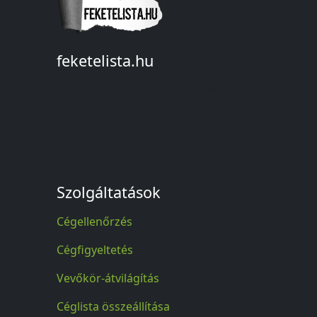
feketelista.hu
© A feketelista.hu-ról nyert bármilyen
információ sajtóbeli nyilvánosságra
hozatalakor a forrás közlése
kötelező!
Szolgáltatások
Cégellenőrzés
Cégfigyeltetés
Vevőkör-átvilágítás
Céglista összeállítása