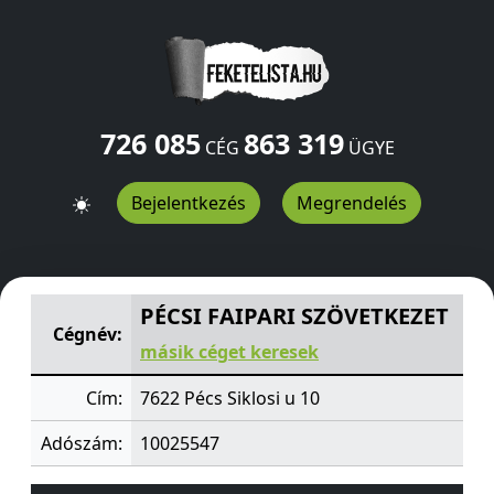
726 085
863 319
CÉG
ÜGYE
Bejelentkezés
Megrendelés
PÉCSI FAIPARI SZÖVETKEZET
Siklosi u 10
Pécs
7622
HU
PÉCSI FAIPARI SZÖVETKEZET
Cégnév:
másik céget keresek
Cím:
7622 Pécs Siklosi u 10
Adószám:
10025547