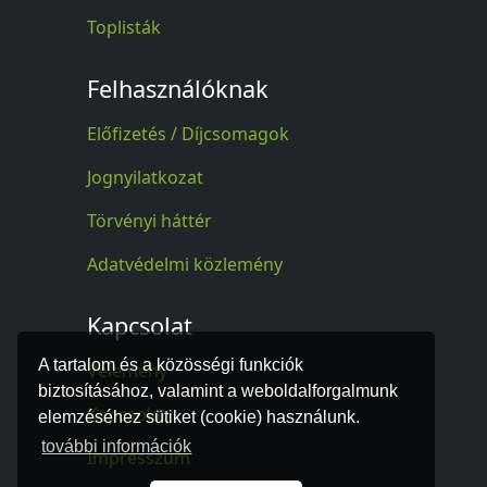
Toplisták
Felhasználóknak
Előfizetés / Díjcsomagok
Jognyilatkozat
Törvényi háttér
Adatvédelmi közlemény
Kapcsolat
A tartalom és a közösségi funkciók
Vélemény
biztosításához, valamint a weboldalforgalmunk
Kapcsolat
elemzéséhez sütiket (cookie) használunk.
további információk
Impresszum