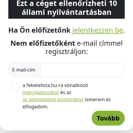
Ezt a céget ellenőrizheti 10
állami nyilvántartásban
Ha Ön előfizetőnk
jelentkezzen be
.
Nem előfizetőként
e-mail címmel
regisztráljon:
E-mail-cím
a feketelista.hu-ra vonatkozó
jognyilatkozatot
és az
az adatvédelmi közleményt
ismerem és
elfogadom.
Tovább