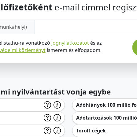
lőfizetőként
e-mail címmel regiszt
munkahelyi)
elista.hu-ra vonatkozó
jognyilatkozatot
és az
tvédelmi közleményt
ismerem és elfogadom.
lami nyilvántartást vonja egybe
Adóhiányok 100 millió for
Adótartozások 100 millió 
Törölt cégek