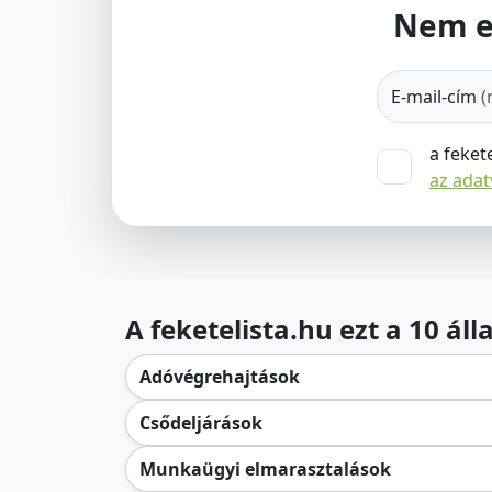
Nem e
E-mail-cím
(
a feket
az ada
A feketelista.hu ezt a 10 ál
Adóvégrehajtások
Csődeljárások
Munkaügyi elmarasztalások