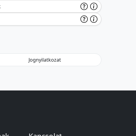
k
Jognyilatkozat
nak
Kapcsolat