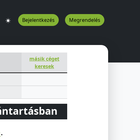
Bejelentkezés
Megrendelés
másik céget
keresek
vántartásban
e
.