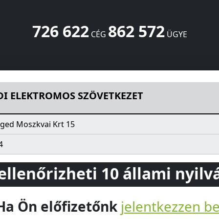
726 622
862 572
CÉG
ÜGYE
VETKEZET
Moszkvai Krt 15
Szeged
6725
HU
DI ELEKTROMOS SZÖVETKEZET
ged Moszkvai Krt 15
4
 ellenőrizheti 10 állami nyil
Ha Ön előfizetőnk
jelentkezzen b