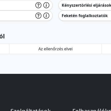
Kényszertörlési eljáráso
Feketén foglalkoztatók
ól
Az ellenőrzés elvei
Szolgáltatások
Felhasználók