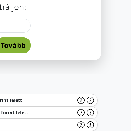
ráljon:
Tovább
int felett
forint felett