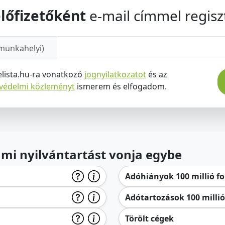
lőfizetőként
e-mail címmel regiszt
munkahelyi)
elista.hu-ra vonatkozó
jognyilatkozatot
és az
tvédelmi közleményt
ismerem és elfogadom.
lami nyilvántartást vonja egybe
Adóhiányok 100 millió for
Adótartozások 100 millió 
Törölt cégek