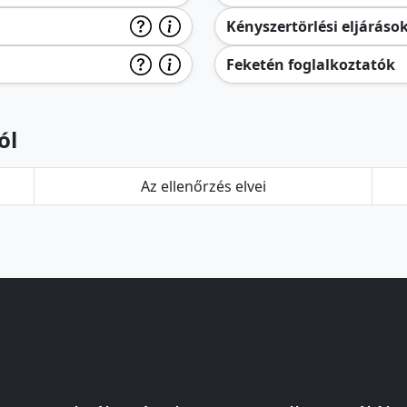
Kényszertörlési eljáráso
Feketén foglalkoztatók
ól
Az ellenőrzés elvei