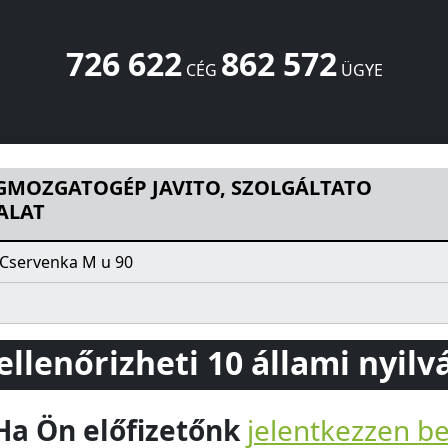
726 622
862 572
CÉG
ÜGYE
VITO, SZOLGÁLTATO LEÁNYVÁLLALAT
Cservenka M u 90
Bu
GMOZGATOGÉP JAVITO, SZOLGÁLTATO
ALAT
Cservenka M u 90
 ellenőrizheti 10 állami nyil
Ha Ön előfizetőnk
jelentkezzen b