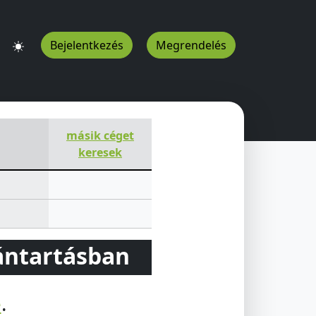
Bejelentkezés
Megrendelés
dapest
1158
HU
másik céget
keresek
vántartásban
e
.