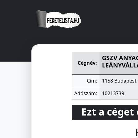
GSZV ANYAGMOZGATOGÉP JA
GSZV ANYA
Cégnév:
LEÁNYVÁLL
Cím:
1158 Budapest 
Adószám:
10213739
Ezt a céget