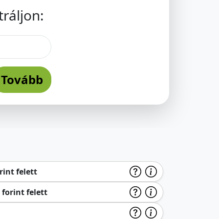
ráljon:
Tovább
int felett
forint felett