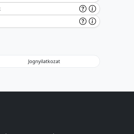
k
Jognyilatkozat