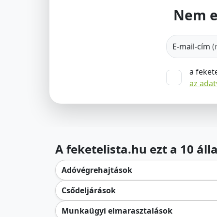
Nem e
E-mail-cím
(
a feket
az ada
A feketelista.hu ezt a 10 ál
Adóvégrehajtások
Csődeljárások
Munkaügyi elmarasztalások