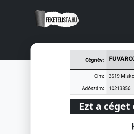
FUVAROZO ÉS ÉPITÖIPARI K
FUVAROZ
Cégnév:
Cím:
3519 Misko
Adószám:
10213856
Ezt a céget