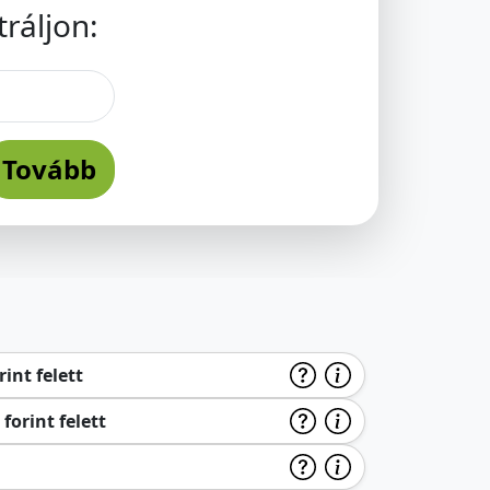
ráljon:
Tovább
int felett
forint felett