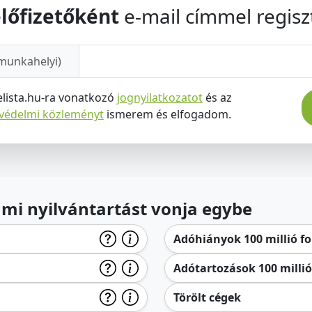
lőfizetőként
e-mail címmel regiszt
munkahelyi)
elista.hu-ra vonatkozó
jognyilatkozatot
és az
tvédelmi közleményt
ismerem és elfogadom.
lami nyilvántartást vonja egybe
Adóhiányok 100 millió for
Adótartozások 100 millió 
Törölt cégek