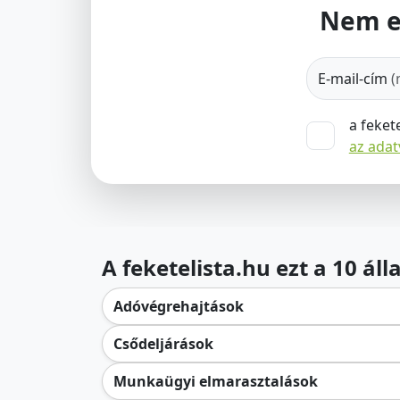
Nem e
E-mail-cím
(
a feket
az ada
A feketelista.hu ezt a 10 ál
Adóvégrehajtások
Csődeljárások
Munkaügyi elmarasztalások