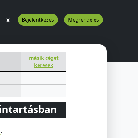
Bejelentkezés
Megrendelés
másik céget
keresek
vántartásban
e
.