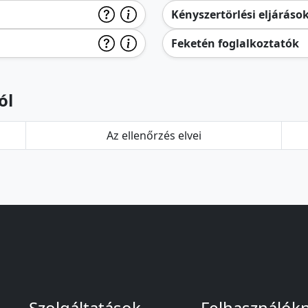
Kényszertörlési eljáráso
Feketén foglalkoztatók
ól
Az ellenőrzés elvei
Szolgáltatások
Felhasználók