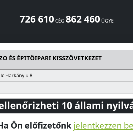
726 610
862 460
CÉG
ÜGYE
ISSZÖVETKEZET
Harkány u 8
Miskolc
3519
HU
O ÉS ÉPITÖIPARI KISSZÖVETKEZET
lc Harkány u 8
 ellenőrizheti 10 állami nyil
Ha Ön előfizetőnk
jelentkezzen b