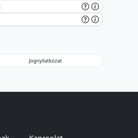
k
Jognyilatkozat
nak
Kapcsolat