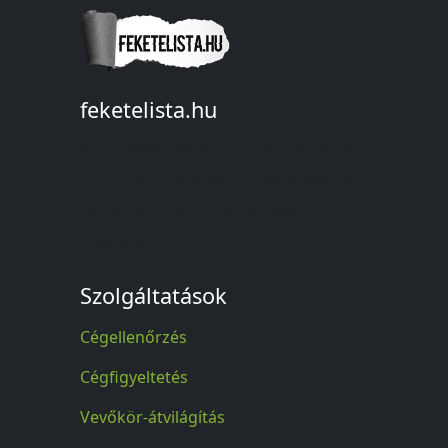
feketelista.hu
© A feketelista.hu-ról nyert bármilyen
információ sajtóbeli nyilvánosságra
hozatalakor a forrás közlése
kötelező!
Szolgáltatások
Cégellenőrzés
Cégfigyeltetés
Vevőkör-átvilágítás