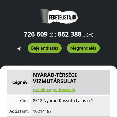
726 609
862 388
CÉG
ÜGYE
Bejelentkezés
Megrendelés
NYÁRÁD-TÉRSÉGI VIZMÜTÁRSULAT
Kossuth Lajos u 1
Ny
NYÁRÁD-TÉRSÉGI
VIZMÜTÁRSULAT
Cégnév:
másik céget keresek
Cím:
8512 Nyárád Kossuth Lajos u 1
Adószám:
10214187