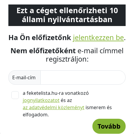
Ezt a céget ellenőrizheti 10
állami nyilvántartásban
Ha Ön előfizetőnk
jelentkezzen be
.
Nem előfizetőként
e-mail címmel
regisztráljon:
E-mail-cím
a feketelista.hu-ra vonatkozó
jognyilatkozatot
és az
az adatvédelmi közleményt
ismerem és
elfogadom.
Tovább