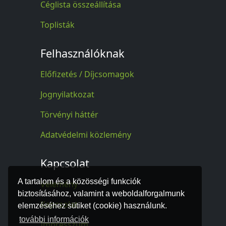
Céglista összeállítása
Toplisták
Felhasználóknak
Előfizetés / Díjcsomagok
Jognyilatkozat
Törvényi háttér
Adatvédelmi közlemény
Kapcsolat
A tartalom és a közösségi funkciók
Vélemény
biztosításához, valamint a weboldalforgalmunk
Kapcsolat
elemzéséhez sütiket (cookie) használunk.
további információk
Impresszum