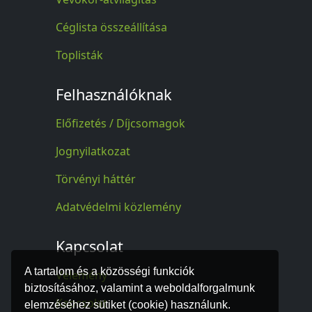
Céglista összeállítása
Toplisták
Felhasználóknak
Előfizetés / Díjcsomagok
Jognyilatkozat
Törvényi háttér
Adatvédelmi közlemény
Kapcsolat
A tartalom és a közösségi funkciók
Vélemény
biztosításához, valamint a weboldalforgalmunk
Kapcsolat
elemzéséhez sütiket (cookie) használunk.