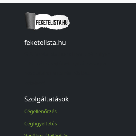
feketelista.hu
© A feketelista.hu-ról nyert bármilyen
információ sajtóbeli nyilvánosságra
hozatalakor a forrás közlése
kötelező!
Szolgáltatások
Cégellenőrzés
Cégfigyeltetés
Vevőkör-átvilágítás