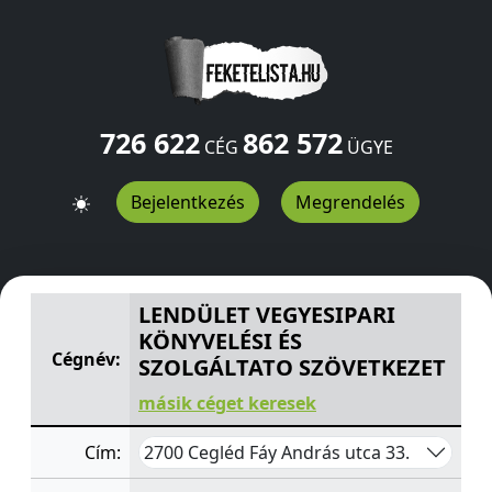
726 622
862 572
CÉG
ÜGYE
Bejelentkezés
Megrendelés
LENDÜLET VEGYESIPARI KÖNYVELÉSI ÉS SZOLGÁLTATO
LENDÜLET VEGYESIPARI
KÖNYVELÉSI ÉS
Cégnév:
SZOLGÁLTATO SZÖVETKEZET
másik céget keresek
2700 Cegléd Fáy András utca 33.
Cím: