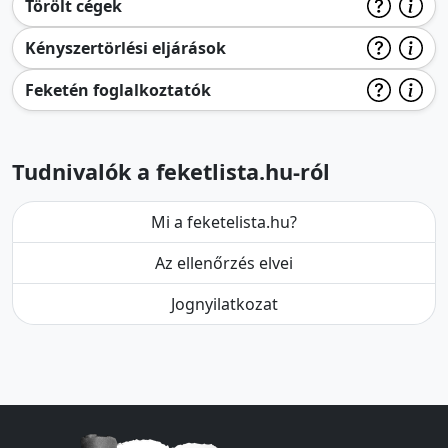
Törölt cégek
Kényszertörlési eljárások
Feketén foglalkoztatók
Tudnivalók a feketlista.hu-ról
Mi a feketelista.hu?
Az ellenőrzés elvei
Jognyilatkozat