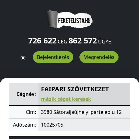
726 622
862 572
CÉG
ÜGYE
Bejelentkezés
Megrendelés
FAIPARI SZÖVETKEZET
ipartelep u 12
Sátoraljaújhely
398
FAIPARI SZÖVETKEZET
Cégnév:
másik céget keresek
Cím:
3980 Sátoraljaújhely ipartelep u 12
Adószám:
10025705