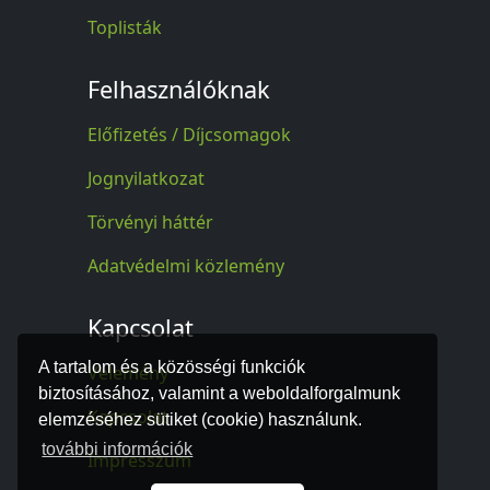
Toplisták
Felhasználóknak
Előfizetés / Díjcsomagok
Jognyilatkozat
Törvényi háttér
Adatvédelmi közlemény
Kapcsolat
A tartalom és a közösségi funkciók
Vélemény
biztosításához, valamint a weboldalforgalmunk
Kapcsolat
elemzéséhez sütiket (cookie) használunk.
további információk
Impresszum