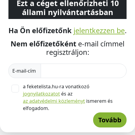
Ezt a céget ellenőrizheti 10
állami nyilvántartásban
Ha Ön előfizetőnk
jelentkezzen be
.
Nem előfizetőként
e-mail címmel
regisztráljon:
E-mail-cím
a feketelista.hu-ra vonatkozó
jognyilatkozatot
és az
az adatvédelmi közleményt
ismerem és
elfogadom.
Tovább