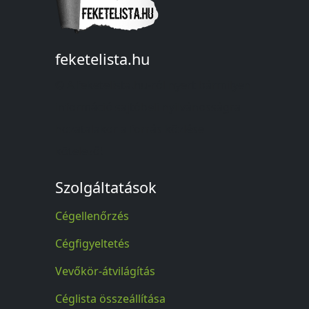
feketelista.hu
© A feketelista.hu-ról nyert bármilyen
információ sajtóbeli nyilvánosságra
hozatalakor a forrás közlése
kötelező!
Szolgáltatások
Cégellenőrzés
Cégfigyeltetés
Vevőkör-átvilágítás
Céglista összeállítása