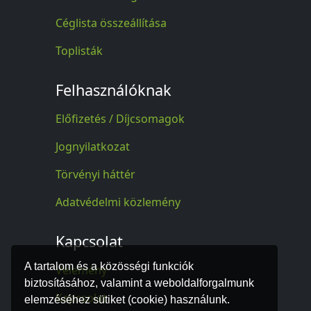
Céglista összeállítása
Toplisták
Felhasználóknak
Előfizetés / Díjcsomagok
Jognyilatkozat
Törvényi háttér
Adatvédelmi közlemény
Kapcsolat
A tartalom és a közösségi funkciók
Vélemény
biztosításához, valamint a weboldalforgalmunk
Kapcsolat
elemzéséhez sütiket (cookie) használunk.