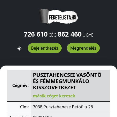
726 610
862 460
CÉG
ÜGYE
Bejelentkezés
Megrendelés
PUSZTAHENCSEI VASÖNTÖ ÉS FÉMMEGMUNKÁLO KISS
PUSZTAHENCSEI VASÖNTÖ
ÉS FÉMMEGMUNKÁLO
Cégnév:
KISSZÖVETKEZET
másik céget keresek
Cím:
7038 Pusztahencse Petöfi u 26