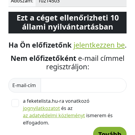
Adószám:
10214503
Ezt a céget ellenőrizheti 10
állami nyilvántartásban
Ha Ön előfizetőnk
jelentkezzen be
.
Nem előfizetőként
e-mail címmel
regisztráljon:
E-mail-cím
a feketelista.hu-ra vonatkozó
jognyilatkozatot
és az
az adatvédelmi közleményt
ismerem és
elfogadom.
Tovább