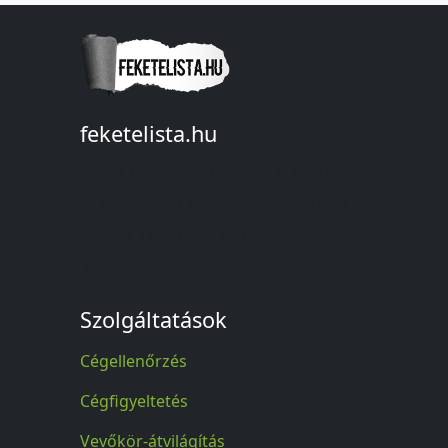
feketelista.hu
© A feketelista.hu-ról nyert bármilyen
információ sajtóbeli nyilvánosságra
hozatalakor a forrás közlése
kötelező!
Szolgáltatások
Cégellenőrzés
Cégfigyeltetés
Vevőkör-átvilágítás