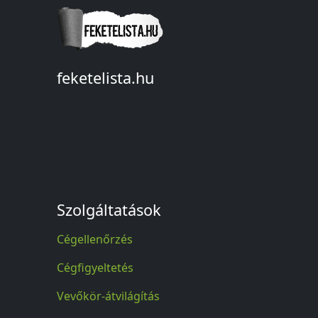
feketelista.hu
© A feketelista.hu-ról nyert bármilyen
információ sajtóbeli nyilvánosságra
hozatalakor a forrás közlése
kötelező!
Szolgáltatások
Cégellenőrzés
Cégfigyeltetés
Vevőkör-átvilágítás