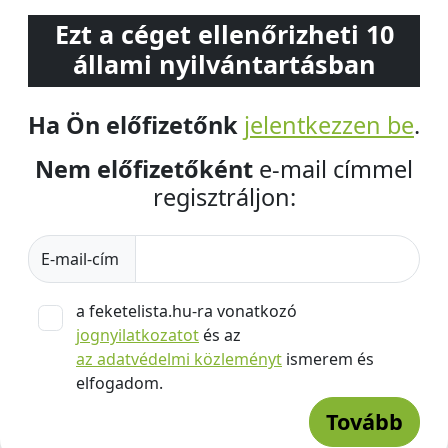
Ezt a céget ellenőrizheti 10
állami nyilvántartásban
Ha Ön előfizetőnk
jelentkezzen be
.
Nem előfizetőként
e-mail címmel
regisztráljon:
E-mail-cím
a feketelista.hu-ra vonatkozó
jognyilatkozatot
és az
az adatvédelmi közleményt
ismerem és
elfogadom.
Tovább