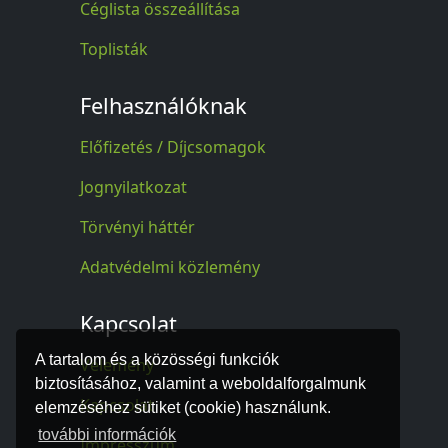
Céglista összeállítása
Toplisták
Felhasználóknak
Előfizetés / Díjcsomagok
Jognyilatkozat
Törvényi háttér
Adatvédelmi közlemény
Kapcsolat
A tartalom és a közösségi funkciók
Vélemény
biztosításához, valamint a weboldalforgalmunk
Kapcsolat
elemzéséhez sütiket (cookie) használunk.
további információk
Impresszum