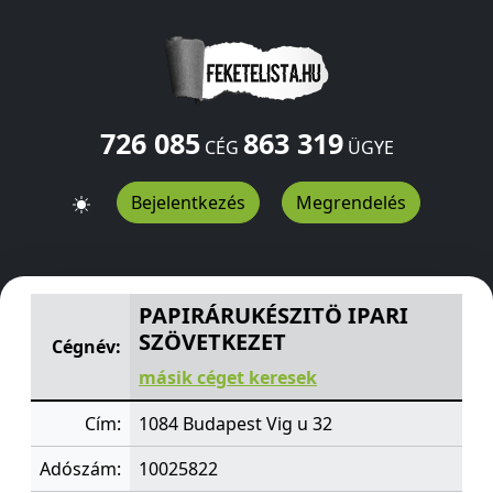
726 085
863 319
CÉG
ÜGYE
Bejelentkezés
Megrendelés
PAPIRÁRUKÉSZITÖ IPARI SZÖVETKEZET
Vig u 32
Budape
PAPIRÁRUKÉSZITÖ IPARI
SZÖVETKEZET
Cégnév:
másik céget keresek
Cím:
1084 Budapest Vig u 32
Adószám:
10025822