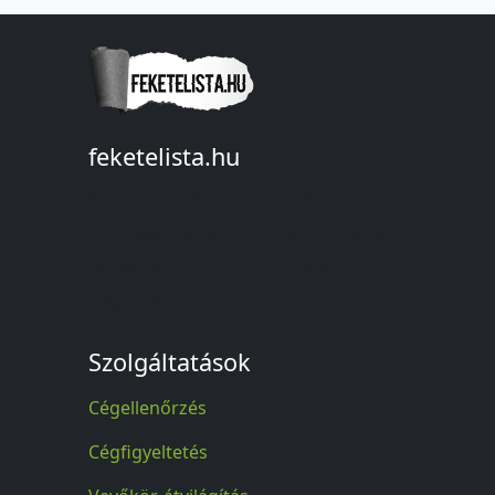
feketelista.hu
© A feketelista.hu-ról nyert bármilyen
információ sajtóbeli nyilvánosságra
hozatalakor a forrás közlése
kötelező!
Szolgáltatások
Cégellenőrzés
Cégfigyeltetés