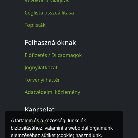
Vevőkör-átvilágítás
Céglista összeállítása
Toplisták
Felhasználóknak
Előfizetés / Díjcsomagok
Jognyilatkozat
Törvényi háttér
Adatvédelmi közlemény
Kapcsolat
A tartalom és a közösségi funkciók
Vélemény
biztosításához, valamint a weboldalforgalmunk
Kapcsolat
elemzéséhez sütiket (cookie) használunk.