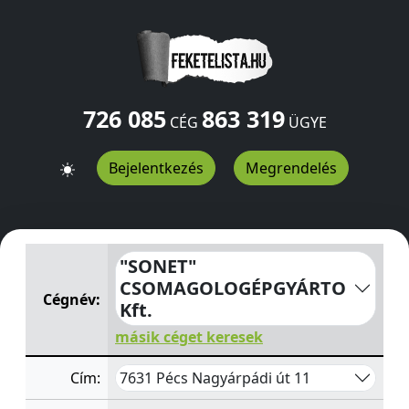
726 085
863 319
CÉG
ÜGYE
Bejelentkezés
Megrendelés
"SONET" CSOMAGOLOGÉPGYÁRTO Kft.
Nagyárpádi út 
"SONET"
CSOMAGOLOGÉPGYÁRTO
Cégnév:
Kft.
másik céget keresek
7631 Pécs Nagyárpádi út 11
Cím: