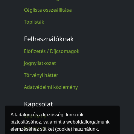
Céglista összeállítása
Toplisták
Felhasználóknak
Előfizetés / Díjcsomagok
Jognyilatkozat
Törvényi háttér
Adatvédelmi közlemény
Kapcsolat
A tartalom és a közösségi funkciók
Vélemény
biztosításához, valamint a weboldalforgalmunk
Kapcsolat
elemzéséhez sütiket (cookie) használunk.