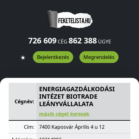
726 609
862 388
CÉG
ÜGYE
Bejelentkezés
Megrendelés
ENERGIAGAZDÁLKODÁSI INTÉZET BIOTRADE LEÁNYVÁL
ENERGIAGAZDÁLKODÁSI
INTÉZET BIOTRADE
Cégnév:
LEÁNYVÁLLALATA
másik céget keresek
Cím:
7400 Kaposvár Április 4 u 12