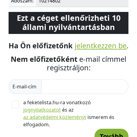
Adószám:
10214802
Ezt a céget ellenőrizheti 10
állami nyilvántartásban
Ha Ön előfizetőnk
jelentkezzen be
.
Nem előfizetőként
e-mail címmel
regisztráljon:
E-mail-cím
a feketelista.hu-ra vonatkozó
jognyilatkozatot
és az
az adatvédelmi közleményt
ismerem és
elfogadom.
Tovább