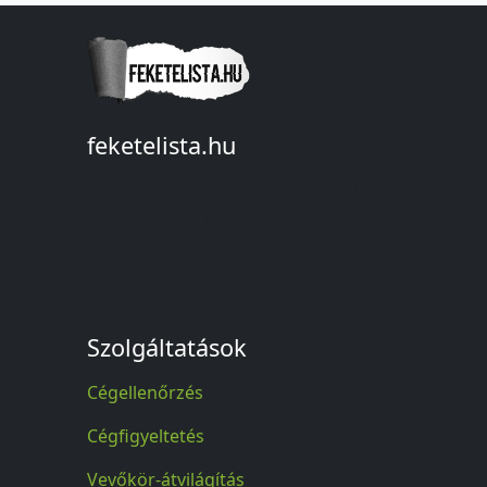
feketelista.hu
© A feketelista.hu-ról nyert bármilyen
információ sajtóbeli nyilvánosságra
hozatalakor a forrás közlése
kötelező!
Szolgáltatások
Cégellenőrzés
Cégfigyeltetés
Vevőkör-átvilágítás