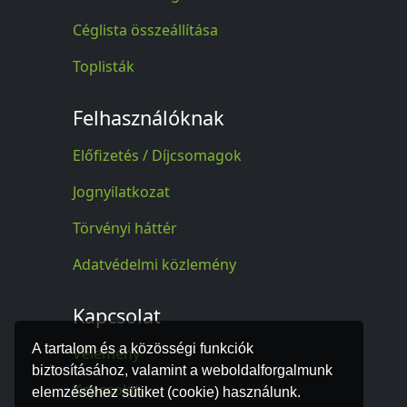
Céglista összeállítása
Toplisták
Felhasználóknak
Előfizetés / Díjcsomagok
Jognyilatkozat
Törvényi háttér
Adatvédelmi közlemény
Kapcsolat
A tartalom és a közösségi funkciók
Vélemény
biztosításához, valamint a weboldalforgalmunk
Kapcsolat
elemzéséhez sütiket (cookie) használunk.