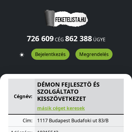
726 609
862 388
CÉG
ÜGYE
Bejelentkezés
Megrendelés
DÉMON FEJLESZTÖ ÉS SZOLGÁLTATO KISSZÖVETKEZET
DÉMON FEJLESZTÖ ÉS
SZOLGÁLTATO
Cégnév:
KISSZÖVETKEZET
másik céget keresek
Cím:
1117 Budapest Budafoki ut 83/B