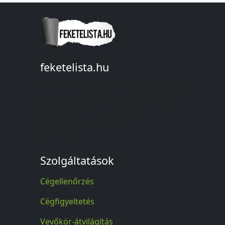
feketelista.hu
© A feketelista.hu-ról nyert bármilyen
információ sajtóbeli nyilvánosságra
hozatalakor a forrás közlése
kötelező!
Szolgáltatások
Cégellenőrzés
Cégfigyeltetés
Vevőkör-átvilágítás