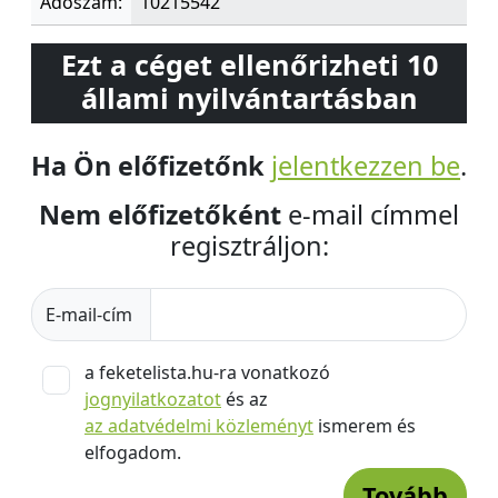
Adószám:
10215542
Ezt a céget ellenőrizheti 10
állami nyilvántartásban
Ha Ön előfizetőnk
jelentkezzen be
.
Nem előfizetőként
e-mail címmel
regisztráljon:
E-mail-cím
a feketelista.hu-ra vonatkozó
jognyilatkozatot
és az
az adatvédelmi közleményt
ismerem és
elfogadom.
Tovább