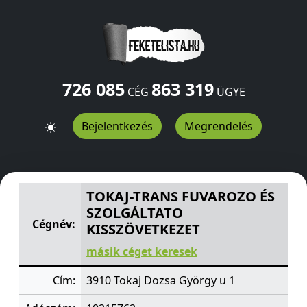
726 085
863 319
CÉG
ÜGYE
Bejelentkezés
Megrendelés
TOKAJ-TRANS FUVAROZO ÉS SZOLGÁLTATO KISSZÖVETK
TOKAJ-TRANS FUVAROZO ÉS
SZOLGÁLTATO
Cégnév:
KISSZÖVETKEZET
másik céget keresek
Cím:
3910 Tokaj Dozsa György u 1