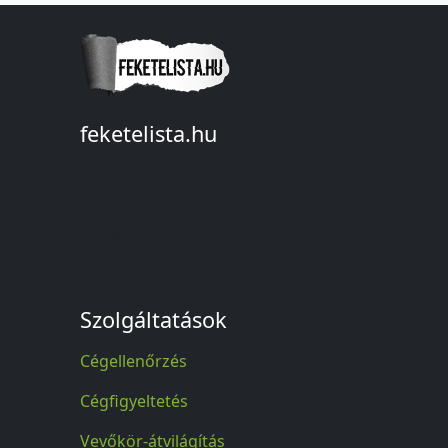
feketelista.hu
© A feketelista.hu-ról nyert bármilyen
információ sajtóbeli nyilvánosságra
hozatalakor a forrás közlése
kötelező!
Szolgáltatások
Cégellenőrzés
Cégfigyeltetés
Vevőkör-átvilágítás