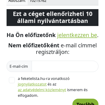
Adószám:
10215762
Ezt a céget ellenőrizheti 10
állami nyilvántartásban
Ha Ön előfizetőnk
jelentkezzen be
.
Nem előfizetőként
e-mail címmel
regisztráljon:
E-mail-cím
a feketelista.hu-ra vonatkozó
jognyilatkozatot
és az
az adatvédelmi közleményt
ismerem és
elfogadom.
Tovább