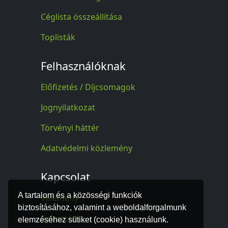
Céglista összeállítása
Toplisták
Felhasználóknak
Előfizetés / Díjcsomagok
Jognyilatkozat
Törvényi háttér
Adatvédelmi közlemény
Kapcsolat
A tartalom és a közösségi funkciók
Vélemény
biztosításához, valamint a weboldalforgalmunk
Kapcsolat
elemzéséhez sütiket (cookie) használunk.