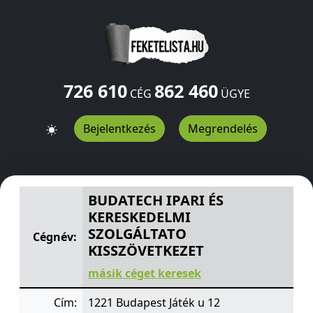
726 610
862 460
CÉG
ÜGYE
Bejelentkezés
Megrendelés
BUDATECH IPARI ÉS KERESKEDELMI SZOLGÁLTATO KIS
BUDATECH IPARI ÉS
KERESKEDELMI
SZOLGÁLTATO
Cégnév:
KISSZÖVETKEZET
másik céget keresek
Cím:
1221 Budapest Játék u 12