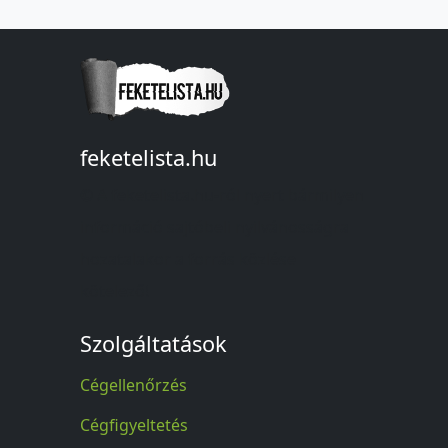
feketelista.hu
© A feketelista.hu-ról nyert bármilyen
információ sajtóbeli nyilvánosságra
hozatalakor a forrás közlése
kötelező!
Szolgáltatások
Cégellenőrzés
Cégfigyeltetés