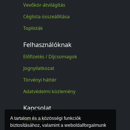
Vevőkör-átvilágítás
Céglista összeállítása
Toplisták
Felhasználóknak
Előfizetés / Díjcsomagok
Jognyilatkozat
Törvényi háttér
Adatvédelmi közlemény
Kapcsolat
A tartalom és a közösségi funkciók
Vélemény
biztosításához, valamint a weboldalforgalmunk