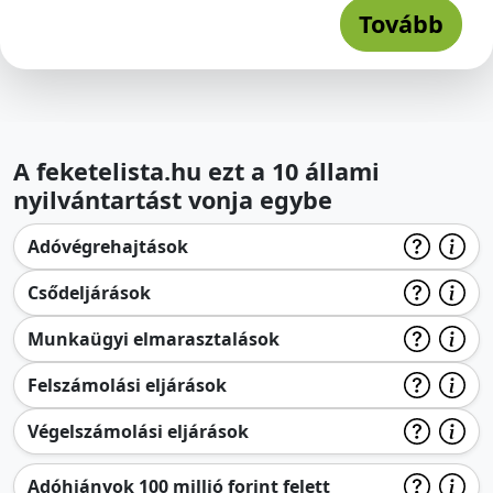
Tovább
A feketelista.hu ezt a 10 állami
nyilvántartást vonja egybe
Adóvégrehajtások
Csődeljárások
Munkaügyi elmarasztalások
Felszámolási eljárások
Végelszámolási eljárások
Adóhiányok 100 millió forint felett