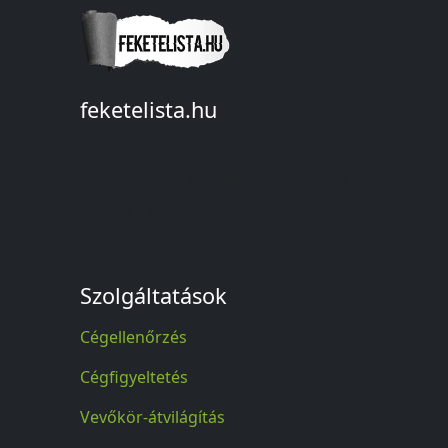
feketelista.hu
© A feketelista.hu-ról nyert bármilyen
információ sajtóbeli nyilvánosságra
hozatalakor a forrás közlése
kötelező!
Szolgáltatások
Cégellenőrzés
Cégfigyeltetés
Vevőkör-átvilágítás