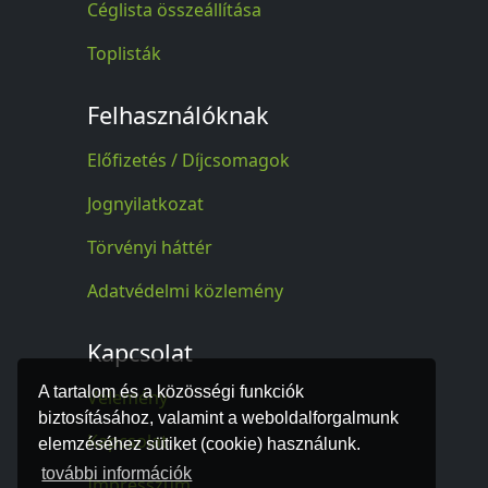
Céglista összeállítása
Toplisták
Felhasználóknak
Előfizetés / Díjcsomagok
Jognyilatkozat
Törvényi háttér
Adatvédelmi közlemény
Kapcsolat
A tartalom és a közösségi funkciók
Vélemény
biztosításához, valamint a weboldalforgalmunk
Kapcsolat
elemzéséhez sütiket (cookie) használunk.
további információk
Impresszum