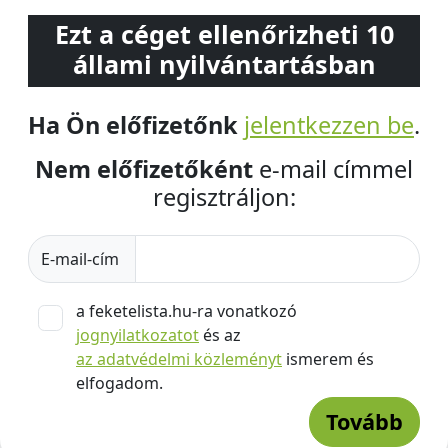
Ezt a céget ellenőrizheti 10
állami nyilvántartásban
Ha Ön előfizetőnk
jelentkezzen be
.
Nem előfizetőként
e-mail címmel
regisztráljon:
E-mail-cím
a feketelista.hu-ra vonatkozó
jognyilatkozatot
és az
az adatvédelmi közleményt
ismerem és
elfogadom.
Tovább