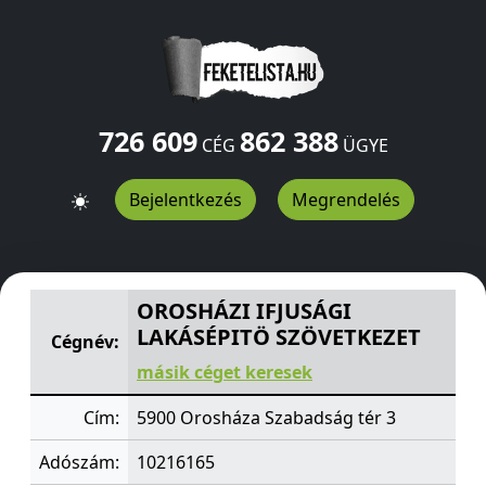
726 609
862 388
CÉG
ÜGYE
Bejelentkezés
Megrendelés
OROSHÁZI IFJUSÁGI LAKÁSÉPITÖ SZÖVETKEZET
Szabads
OROSHÁZI IFJUSÁGI
LAKÁSÉPITÖ SZÖVETKEZET
Cégnév:
másik céget keresek
Cím:
5900 Orosháza Szabadság tér 3
Adószám:
10216165