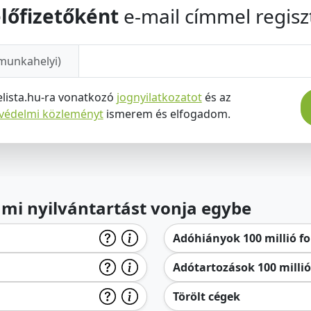
lőfizetőként
e-mail címmel regiszt
munkahelyi)
elista.hu-ra vonatkozó
jognyilatkozatot
és az
tvédelmi közleményt
ismerem és elfogadom.
lami nyilvántartást vonja egybe
Adóhiányok 100 millió for
Adótartozások 100 millió 
Törölt cégek