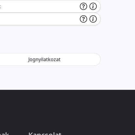
k
Jognyilatkozat
nak
Kapcsolat