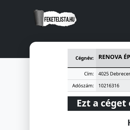
RENOVA ÉPITÖ- ÉS SZOLGÁL
RENOVA ÉP
Cégnév:
Cím:
4025 Debrecen
Adószám:
10216316
Ezt a céget