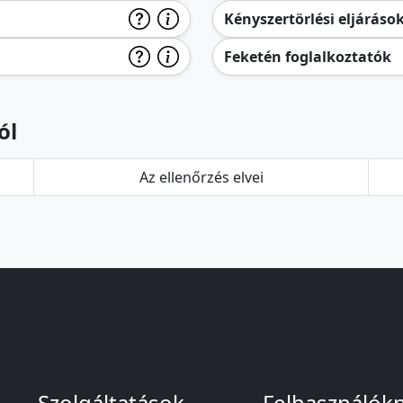
Kényszertörlési eljáráso
Feketén foglalkoztatók
ól
Az ellenőrzés elvei
Szolgáltatások
Felhasználók