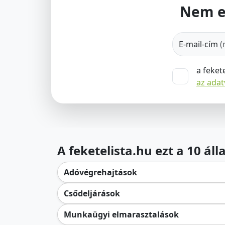
Nem e
E-mail-cím
(
a feket
az ada
A feketelista.hu ezt a 10 ál
Adóvégrehajtások
Csődeljárások
Munkaügyi elmarasztalások