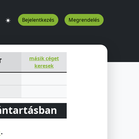
Bejelentkezés
Megrendelés
25
HU
másik céget
T
keresek
vántartásban
e
.