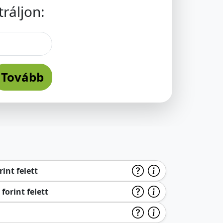
ráljon:
Tovább
int felett
forint felett