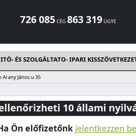
726 085
863 319
CÉG
ÜGYE
TATO- IPARI KISSZÖVETKEZET
Arany János u 35
Debrecen
40
ITÖ- ÉS SZOLGÁLTATO- IPARI KISSZÖVETKEZE
 Arany János u 35
 ellenőrizheti 10 állami nyil
Ha Ön előfizetőnk
jelentkezzen b