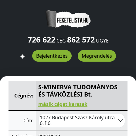
726 622
862 572
CÉG
ÜGYE
Bejelentkezés
Megrendelés
S-MINERVA TUDOMÁNYOS ÉS TÁVKÖZLÉSI Bt.
Szász Káro
S-MINERVA TUDOMÁNYOS
ÉS TÁVKÖZLÉSI Bt.
Cégnév:
másik céget keresek
1027 Budapest Szász Károly utca
Cím:
6. I.6.