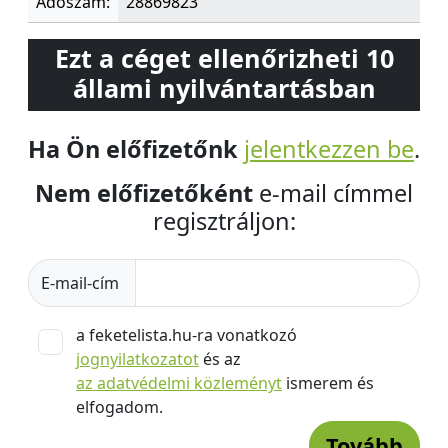
Adószám:
28869823
Ezt a céget ellenőrizheti 10
állami nyilvántartásban
Ha Ön előfizetőnk
jelentkezzen be
.
Nem előfizetőként
e-mail címmel
regisztráljon:
E-mail-cím
a feketelista.hu-ra vonatkozó
jognyilatkozatot
és az
az adatvédelmi közleményt
ismerem és
elfogadom.
Tovább