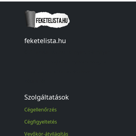
feketelista.hu
© A feketelista.hu-ról nyert bármilyen
információ sajtóbeli nyilvánosságra
hozatalakor a forrás közlése
kötelező!
Szolgáltatások
Cégellenőrzés
Cégfigyeltetés
Vevőkör-átvilágítás