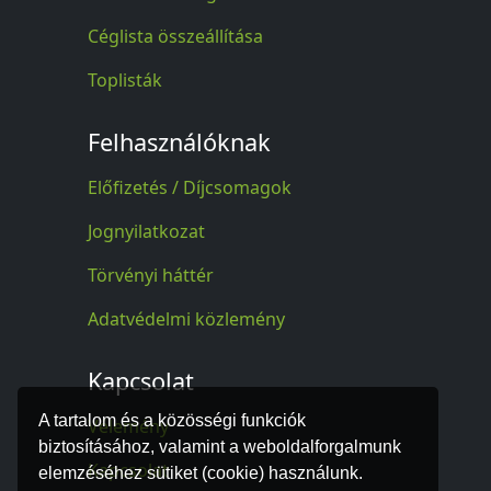
Céglista összeállítása
Toplisták
Felhasználóknak
Előfizetés / Díjcsomagok
Jognyilatkozat
Törvényi háttér
Adatvédelmi közlemény
Kapcsolat
A tartalom és a közösségi funkciók
Vélemény
biztosításához, valamint a weboldalforgalmunk
Kapcsolat
elemzéséhez sütiket (cookie) használunk.