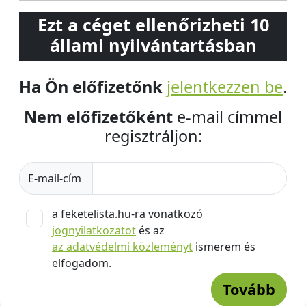
Ezt a céget ellenőrizheti 10
állami nyilvántartásban
Ha Ön előfizetőnk
jelentkezzen be
.
Nem előfizetőként
e-mail címmel
regisztráljon:
E-mail-cím
a feketelista.hu-ra vonatkozó
jognyilatkozatot
és az
az adatvédelmi közleményt
ismerem és
elfogadom.
Tovább