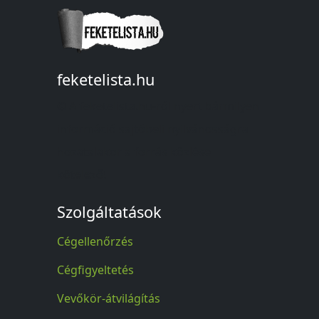
feketelista.hu
© A feketelista.hu-ról nyert bármilyen
információ sajtóbeli nyilvánosságra
hozatalakor a forrás közlése
kötelező!
Szolgáltatások
Cégellenőrzés
Cégfigyeltetés
Vevőkör-átvilágítás