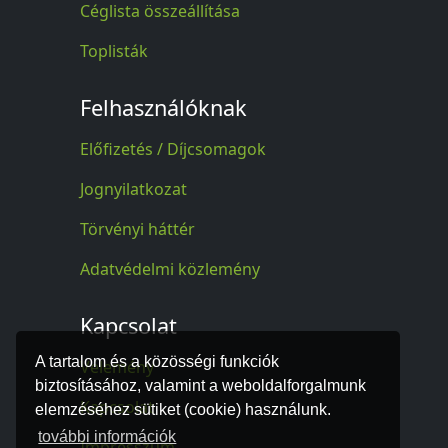
Céglista összeállítása
Toplisták
Felhasználóknak
Előfizetés / Díjcsomagok
Jognyilatkozat
Törvényi háttér
Adatvédelmi közlemény
Kapcsolat
A tartalom és a közösségi funkciók
Vélemény
biztosításához, valamint a weboldalforgalmunk
Kapcsolat
elemzéséhez sütiket (cookie) használunk.
további információk
Impresszum