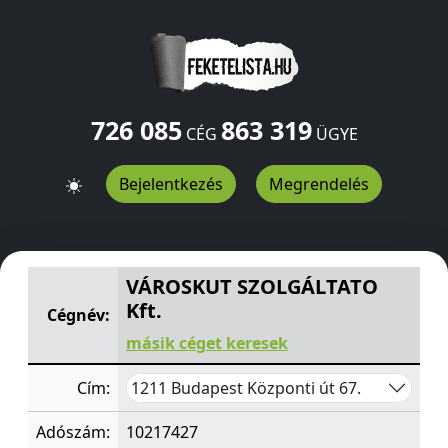
726 085
863 319
CÉG
ÜGYE
Bejelentkezés
Megrendelés
VÁROSKUT SZOLGÁLTATO Kft.
Központi út 67.
Budapest
VÁROSKUT SZOLGÁLTATO
Kft.
Cégnév:
másik céget keresek
1211 Budapest Központi út 67.
Cím:
Adószám:
10217427