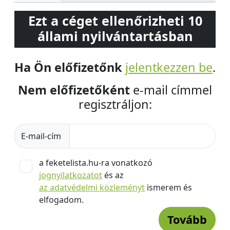
Ezt a céget ellenőrizheti 10
állami nyilvántartásban
Ha Ön előfizetőnk
jelentkezzen be
.
Nem előfizetőként
e-mail címmel
regisztráljon:
E-mail-cím
a feketelista.hu-ra vonatkozó
jognyilatkozatot
és az
az adatvédelmi közleményt
ismerem és
elfogadom.
Tovább