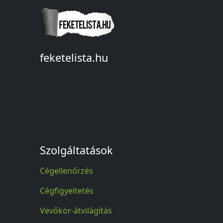
feketelista.hu
© A feketelista.hu-ról nyert bármilyen
információ sajtóbeli nyilvánosságra
hozatalakor a forrás közlése
kötelező!
Szolgáltatások
Cégellenőrzés
Cégfigyeltetés
Vevőkör-átvilágítás