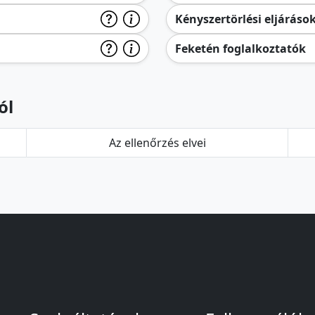
Kényszertörlési eljáráso
Feketén foglalkoztatók
ól
Az ellenőrzés elvei