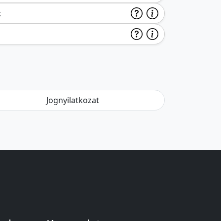
k
Jognyilatkozat