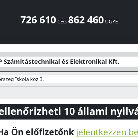
726 610
862 460
CÉG
ÜGYE
s Elektronikai Kft.
Iskola köz 3.
Zalaegerszeg
8900
HU
zámitástechnikai és Elektronikai Kft.
rszeg Iskola köz 3.
 ellenőrizheti 10 állami nyil
Ha Ön előfizetőnk
jelentkezzen b