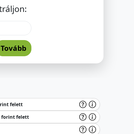
ráljon:
Tovább
int felett
forint felett