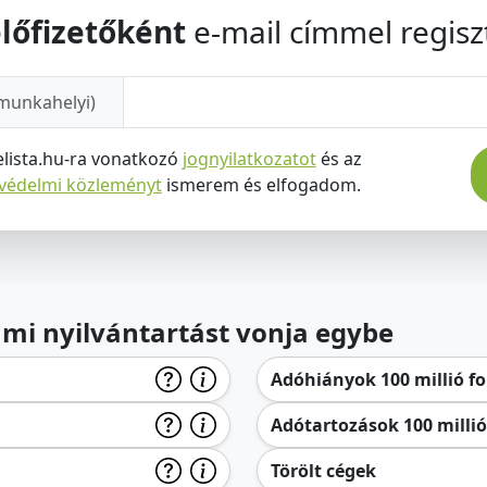
lőfizetőként
e-mail címmel regiszt
munkahelyi)
elista.hu-ra vonatkozó
jognyilatkozatot
és az
tvédelmi közleményt
ismerem és elfogadom.
lami nyilvántartást vonja egybe
Adóhiányok 100 millió for
Adótartozások 100 millió 
Törölt cégek