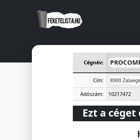
PROCOMP Számitástechnikai é
PROCOMP S
Cégnév:
8900 Zalaege
Cím:
Adószám:
10217472
Ezt a céget