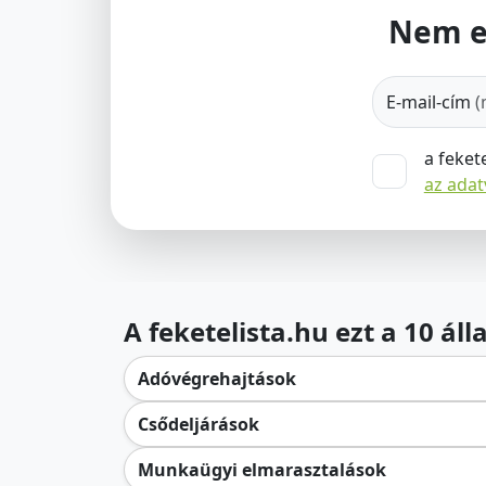
Nem e
E-mail-cím
(
a feket
az ada
A feketelista.hu ezt a 10 ál
Adóvégrehajtások
Csődeljárások
Munkaügyi elmarasztalások