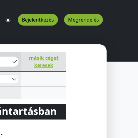
Bejelentkezés
Megrendelés
másik céget
keresek
vántartásban
e
.