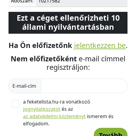
Adószám:
10217582
Ezt a céget ellenőrizheti 10
állami nyilvántartásban
Ha Ön előfizetőnk
jelentkezzen be
.
Nem előfizetőként
e-mail címmel
regisztráljon:
E-mail-cím
a feketelista.hu-ra vonatkozó
jognyilatkozatot
és az
az adatvédelmi közleményt
ismerem és
elfogadom.
Tovább