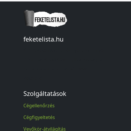
feketelista.hu
© A feketelista.hu-ról nyert bármilyen
információ sajtóbeli nyilvánosságra
hozatalakor a forrás közlése
kötelező!
Szolgáltatások
Cégellenőrzés
Cégfigyeltetés
Vevőkör-átvilágítás