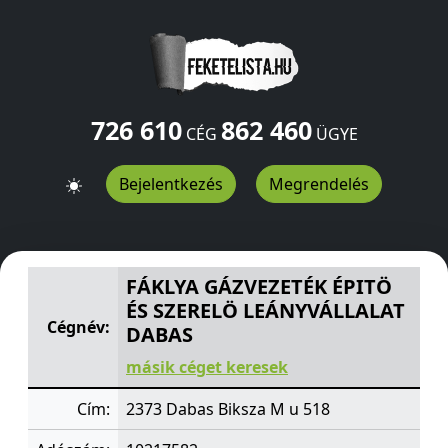
726 610
862 460
CÉG
ÜGYE
Bejelentkezés
Megrendelés
FÁKLYA GÁZVEZETÉK ÉPITÖ ÉS SZERELÖ LEÁNYVÁLLALA
FÁKLYA GÁZVEZETÉK ÉPITÖ
ÉS SZERELÖ LEÁNYVÁLLALAT
Cégnév:
DABAS
másik céget keresek
Cím:
2373 Dabas Biksza M u 518