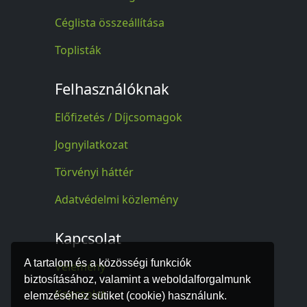
Céglista összeállítása
Toplisták
Felhasználóknak
Előfizetés / Díjcsomagok
Jognyilatkozat
Törvényi háttér
Adatvédelmi közlemény
Kapcsolat
A tartalom és a közösségi funkciók
Vélemény
biztosításához, valamint a weboldalforgalmunk
Kapcsolat
elemzéséhez sütiket (cookie) használunk.