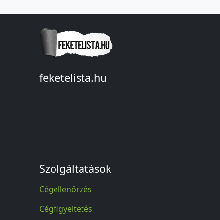
feketelista.hu
© A feketelista.hu-ról nyert bármilyen
információ sajtóbeli nyilvánosságra
hozatalakor a forrás közlése
kötelező!
Szolgáltatások
Cégellenőrzés
Cégfigyeltetés