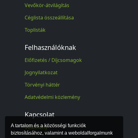
Vevőkör-átvilágítás
Céglista összeállítása
Toplisták
Felhasználóknak
Előfizetés / Díjcsomagok
Jognyilatkozat
Törvényi háttér
Adatvédelmi közlemény
Kapcsolat
A tartalom és a közösségi funkciók
Vélemény
biztosításához, valamint a weboldalforgalmunk