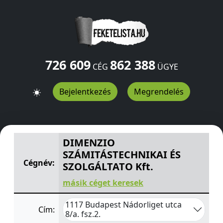
726 609
862 388
CÉG
ÜGYE
Bejelentkezés
Megrendelés
DIMENZIO SZÁMITÁSTECHNIKAI ÉS SZOLGÁLTATO Kft.
N
DIMENZIO
SZÁMITÁSTECHNIKAI ÉS
Cégnév:
SZOLGÁLTATO Kft.
másik céget keresek
1117 Budapest Nádorliget utca
Cím:
8/a. fsz.2.