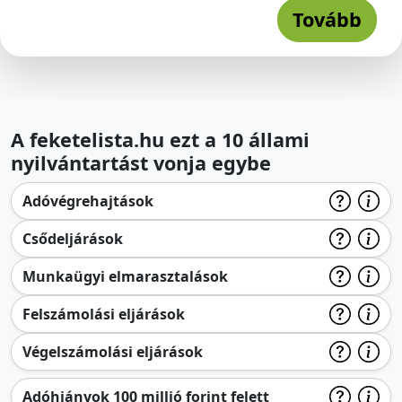
Tovább
A feketelista.hu ezt a 10 állami
nyilvántartást vonja egybe
Adóvégrehajtások
Csődeljárások
Munkaügyi elmarasztalások
Felszámolási eljárások
Végelszámolási eljárások
Adóhiányok 100 millió forint felett