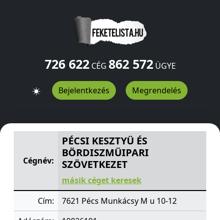
726 622
862 572
CÉG
ÜGYE
Bejelentkezés
Megrendelés
PÉCSI KESZTYÜ ÉS BÖRDISZMÜIPARI SZÖVETKEZET
Mun
PÉCSI KESZTYÜ ÉS
BÖRDISZMÜIPARI
Cégnév:
SZÖVETKEZET
másik céget keresek
Cím:
7621 Pécs Munkácsy M u 10-12