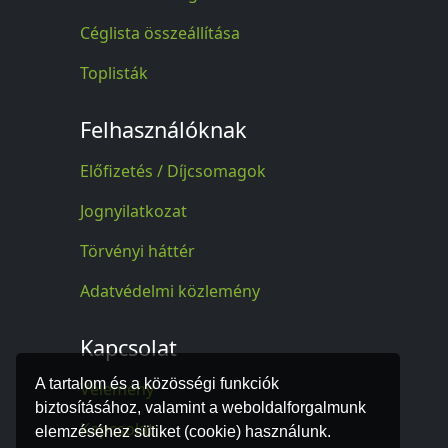
Céglista összeállítása
Toplisták
Felhasználóknak
Előfizetés / Díjcsomagok
Jognyilatkozat
Törvényi háttér
Adatvédelmi közlemény
Kapcsolat
A tartalom és a közösségi funkciók
Vélemény
biztosításához, valamint a weboldalforgalmunk
Kapcsolat
elemzéséhez sütiket (cookie) használunk.