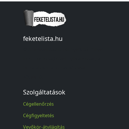
feketelista.hu
© A feketelista.hu-ról nyert bármilyen
információ sajtóbeli nyilvánosságra
hozatalakor a forrás közlése
kötelező!
Szolgáltatások
Cégellenőrzés
Cégfigyeltetés
Vevőkör-átvilágítás