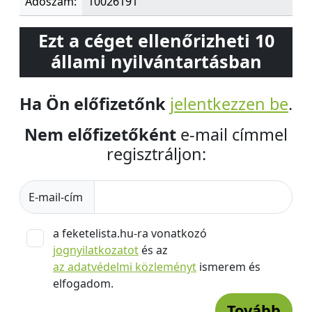
Adószám:
10026191
Ezt a céget ellenőrizheti 10
állami nyilvántartásban
Ha Ön előfizetőnk
jelentkezzen be
.
Nem előfizetőként
e-mail címmel
regisztráljon:
E-mail-cím
a feketelista.hu-ra vonatkozó
jognyilatkozatot
és az
az adatvédelmi közleményt
ismerem és
elfogadom.
Tovább