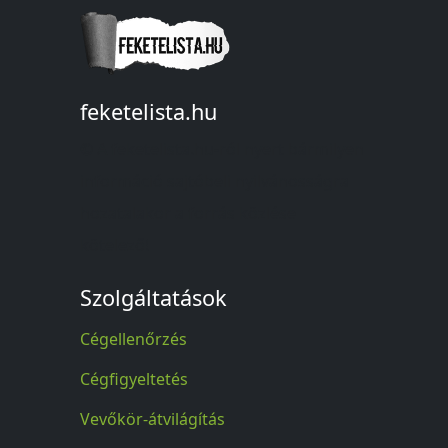
feketelista.hu
© A feketelista.hu-ról nyert bármilyen
információ sajtóbeli nyilvánosságra
hozatalakor a forrás közlése
kötelező!
Szolgáltatások
Cégellenőrzés
Cégfigyeltetés
Vevőkör-átvilágítás