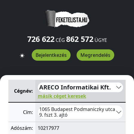
726 622
862 572
CÉG
ÜGYE
Bejelentkezés
Megrendelés
ARECO Informatikai Kft.
Podmaniczky utca 9. fszt 3. ajtó
ARECO Informatikai Kft.
Cégnév:
másik céget keresek
1065 Budapest Podmaniczky utca
Cím:
9. fszt 3. ajtó
Adószám:
10217977