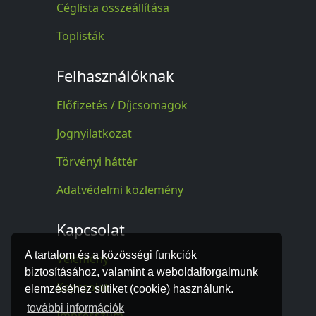
Céglista összeállítása
Toplisták
Felhasználóknak
Előfizetés / Díjcsomagok
Jognyilatkozat
Törvényi háttér
Adatvédelmi közlemény
Kapcsolat
A tartalom és a közösségi funkciók
Vélemény
biztosításához, valamint a weboldalforgalmunk
Kapcsolat
elemzéséhez sütiket (cookie) használunk.
további információk
Impresszum