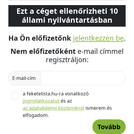
Ezt a céget ellenőrizheti 10
állami nyilvántartásban
Ha Ön előfizetőnk
jelentkezzen be
.
Nem előfizetőként
e-mail címmel
regisztráljon:
E-mail-cím
a feketelista.hu-ra vonatkozó
jognyilatkozatot
és az
az adatvédelmi közleményt
ismerem és
elfogadom.
Tovább