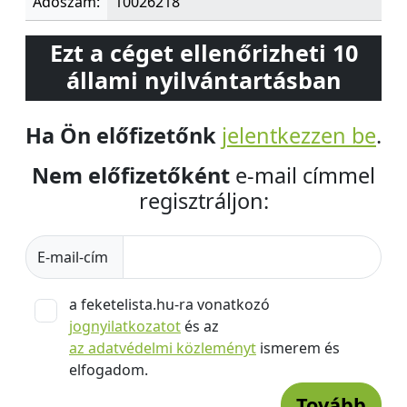
Adószám:
10026218
Ezt a céget ellenőrizheti 10
állami nyilvántartásban
Ha Ön előfizetőnk
jelentkezzen be
.
Nem előfizetőként
e-mail címmel
regisztráljon:
E-mail-cím
a feketelista.hu-ra vonatkozó
jognyilatkozatot
és az
az adatvédelmi közleményt
ismerem és
elfogadom.
Tovább