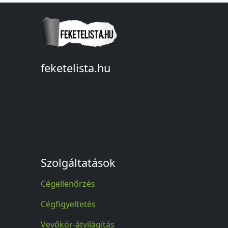
feketelista.hu
© A feketelista.hu-ról nyert bármilyen
információ sajtóbeli nyilvánosságra
hozatalakor a forrás közlése
kötelező!
Szolgáltatások
Cégellenőrzés
Cégfigyeltetés
Vevőkör-átvilágítás