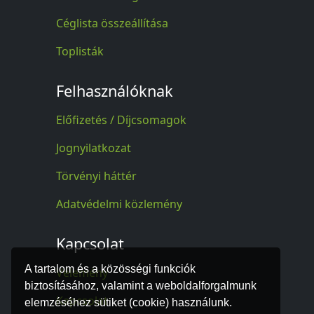
Céglista összeállítása
Toplisták
Felhasználóknak
Előfizetés / Díjcsomagok
Jognyilatkozat
Törvényi háttér
Adatvédelmi közlemény
Kapcsolat
A tartalom és a közösségi funkciók
Vélemény
biztosításához, valamint a weboldalforgalmunk
Kapcsolat
elemzéséhez sütiket (cookie) használunk.