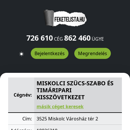
726 610
862 460
CÉG
ÜGYE
Bejelentkezés
Megrendelés
MISKOLCI SZÜCS-SZABO ÉS TIMÁRIPARI KISSZÖVETKEZ
MISKOLCI SZÜCS-SZABO ÉS
TIMÁRIPARI
Cégnév:
KISSZÖVETKEZET
másik céget keresek
Cím:
3525 Miskolc Városház tér 2