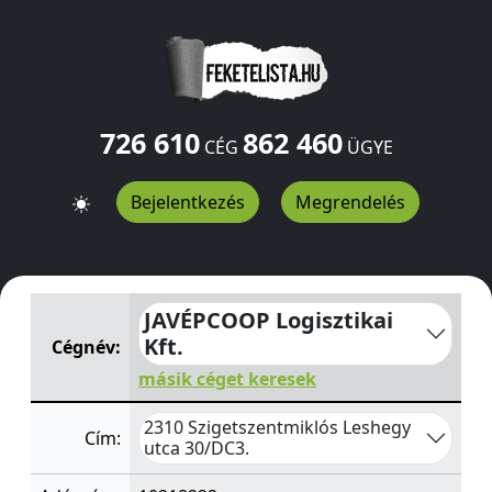
726 610
862 460
CÉG
ÜGYE
Bejelentkezés
Megrendelés
JAVÉPCOOP Logisztikai Kft.
Leshegy utca 30/DC3.
Sziget
JAVÉPCOOP Logisztikai
Kft.
Cégnév:
másik céget keresek
2310 Szigetszentmiklós Leshegy
Cím:
utca 30/DC3.