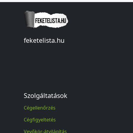
feketelista.hu
© A feketelista.hu-ról nyert bármilyen
információ sajtóbeli nyilvánosságra
hozatalakor a forrás közlése
kötelező!
Szolgáltatások
Cégellenőrzés
Cégfigyeltetés
Vevőkör-átvilágítás