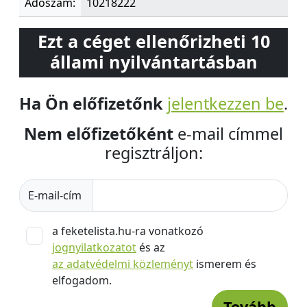
Adószám:
10218222
Ezt a céget ellenőrizheti 10
állami nyilvántartásban
Ha Ön előfizetőnk
jelentkezzen be
.
Nem előfizetőként
e-mail címmel
regisztráljon:
E-mail-cím
a feketelista.hu-ra vonatkozó
jognyilatkozatot
és az
az adatvédelmi közleményt
ismerem és
elfogadom.
Tovább