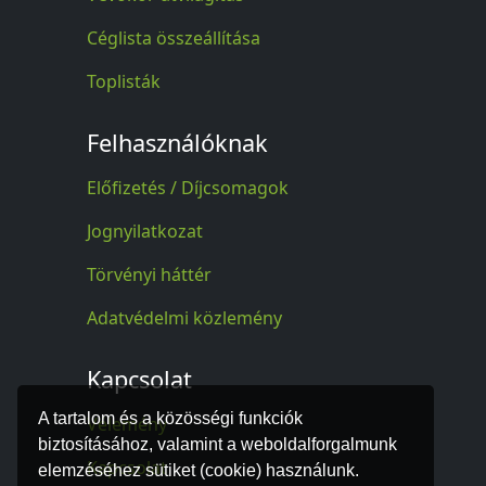
Céglista összeállítása
Toplisták
Felhasználóknak
Előfizetés / Díjcsomagok
Jognyilatkozat
Törvényi háttér
Adatvédelmi közlemény
Kapcsolat
A tartalom és a közösségi funkciók
Vélemény
biztosításához, valamint a weboldalforgalmunk
Kapcsolat
elemzéséhez sütiket (cookie) használunk.