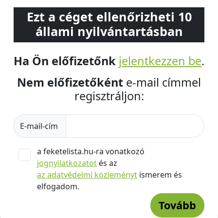
Ezt a céget ellenőrizheti 10
állami nyilvántartásban
Ha Ön előfizetőnk
jelentkezzen be
.
Nem előfizetőként
e-mail címmel
regisztráljon:
E-mail-cím
a feketelista.hu-ra vonatkozó
jognyilatkozatot
és az
az adatvédelmi közleményt
ismerem és
elfogadom.
Tovább