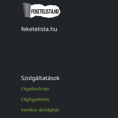
feketelista.hu
© A feketelista.hu-ról nyert bármilyen
információ sajtóbeli nyilvánosságra
hozatalakor a forrás közlése
kötelező!
Szolgáltatások
Cégellenőrzés
Cégfigyeltetés
Vevőkör-átvilágítás