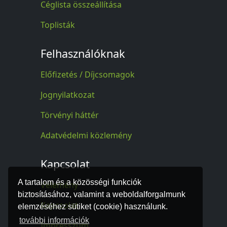
Céglista összeállítása
Toplisták
Felhasználóknak
Előfizetés / Díjcsomagok
Jognyilatkozat
Törvényi háttér
Adatvédelmi közlemény
Kapcsolat
A tartalom és a közösségi funkciók
Vélemény
biztosításához, valamint a weboldalforgalmunk
Kapcsolat
elemzéséhez sütiket (cookie) használunk.
további információk
Impresszum