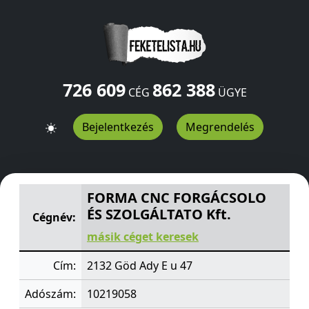
726 609
862 388
CÉG
ÜGYE
Bejelentkezés
Megrendelés
FORMA CNC FORGÁCSOLO ÉS SZOLGÁLTATO Kft.
Ady E 
FORMA CNC FORGÁCSOLO
ÉS SZOLGÁLTATO Kft.
Cégnév:
másik céget keresek
Cím:
2132 Göd Ady E u 47
Adószám:
10219058