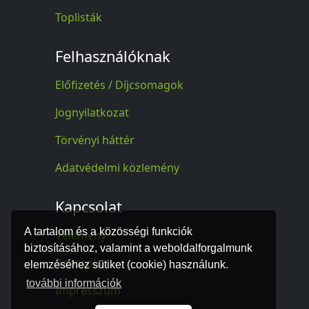
Toplisták
Felhasználóknak
Előfizetés / Díjcsomagok
Jognyilatkozat
Törvényi háttér
Adatvédelmi közlemény
Kapcsolat
A tartalom és a közösségi funkciók
Vélemény
biztosításához, valamint a weboldalforgalmunk
Kapcsolat
elemzéséhez sütiket (cookie) használunk.
további információk
Impresszum