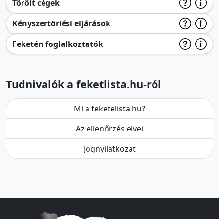
Törölt cégek
Kényszertörlési eljárások
Feketén foglalkoztatók
Tudnivalók a feketlista.hu-ról
Mi a feketelista.hu?
Az ellenőrzés elvei
Jognyilatkozat