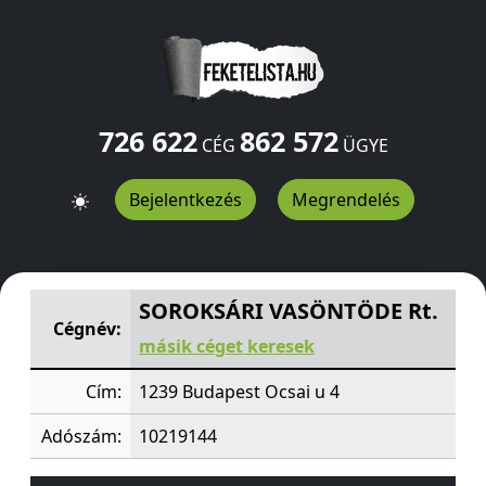
726 622
862 572
CÉG
ÜGYE
Bejelentkezés
Megrendelés
SOROKSÁRI VASÖNTÖDE Rt.
Ocsai u 4
Budapest
1239
H
SOROKSÁRI VASÖNTÖDE Rt.
Cégnév:
másik céget keresek
Cím:
1239 Budapest Ocsai u 4
Adószám:
10219144