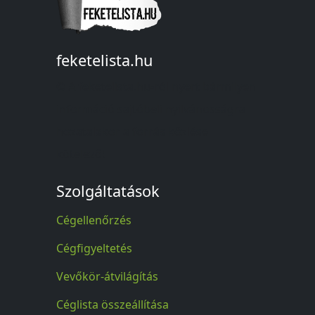
feketelista.hu
© A feketelista.hu-ról nyert bármilyen
információ sajtóbeli nyilvánosságra
hozatalakor a forrás közlése
kötelező!
Szolgáltatások
Cégellenőrzés
Cégfigyeltetés
Vevőkör-átvilágítás
Céglista összeállítása