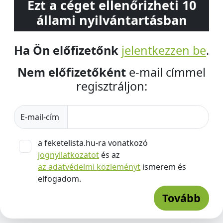
Ezt a céget ellenőrizheti 10
állami nyilvántartásban
Ha Ön előfizetőnk
jelentkezzen be
.
Nem előfizetőként
e-mail címmel
regisztráljon:
E-mail-cím
a feketelista.hu-ra vonatkozó
jognyilatkozatot
és az
az adatvédelmi közleményt
ismerem és
elfogadom.
Tovább