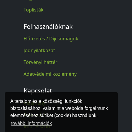
Toplisták
Felhasználóknak
Előfizetés / Díjcsomagok
Jognyilatkozat
Törvényi háttér
Adatvédelmi közlemény
Kapcsolat
A tartalom és a közösségi funkciók
Vélemény
biztosításához, valamint a weboldalforgalmunk
Kapcsolat
elemzéséhez sütiket (cookie) használunk.
további információk
Impresszum