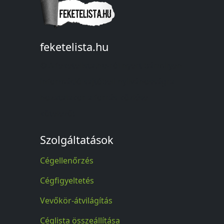
feketelista.hu
© A feketelista.hu-ról nyert bármilyen
információ sajtóbeli nyilvánosságra
hozatalakor a forrás közlése
kötelező!
Szolgáltatások
Cégellenőrzés
Cégfigyeltetés
Vevőkör-átvilágítás
Céglista összeállítása