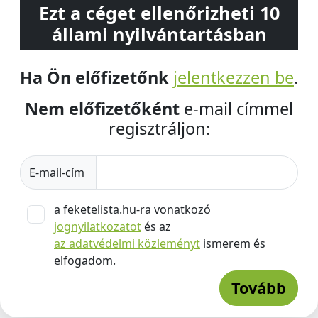
Ezt a céget ellenőrizheti 10
állami nyilvántartásban
Ha Ön előfizetőnk
jelentkezzen be
.
Nem előfizetőként
e-mail címmel
regisztráljon:
E-mail-cím
a feketelista.hu-ra vonatkozó
jognyilatkozatot
és az
az adatvédelmi közleményt
ismerem és
elfogadom.
Tovább