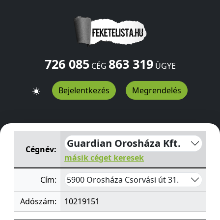
726 085
863 319
CÉG
ÜGYE
Bejelentkezés
Megrendelés
Guardian Orosháza Kft.
Csorvási út 31.
Orosháza
5900
Guardian Orosháza Kft.
Cégnév:
másik céget keresek
5900 Orosháza Csorvási út 31.
Cím:
Adószám:
10219151