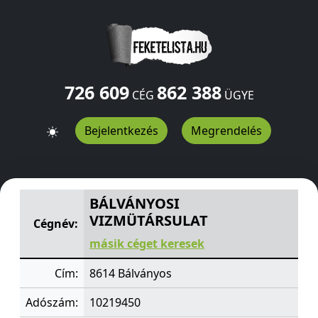
726 609
862 388
CÉG
ÜGYE
Bejelentkezés
Megrendelés
BÁLVÁNYOSI VIZMÜTÁRSULAT
Bálványos
8614
HU
BÁLVÁNYOSI
VIZMÜTÁRSULAT
Cégnév:
másik céget keresek
Cím:
8614 Bálványos
Adószám:
10219450