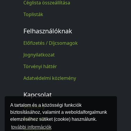
Céglista összeállítása
Toplisták
Felhasználóknak
Előfizetés / Díjcsomagok
Jognyilatkozat
Törvényi háttér
Adatvédelmi közlemény
Kapcsolat
A tartalom és a közösségi funkciók
Vélemény
biztosításához, valamint a weboldalforgalmunk
Kapcsolat
elemzéséhez sütiket (cookie) használunk.
további információk
Impresszum