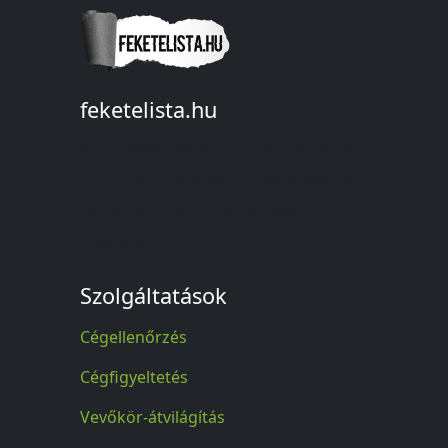
feketelista.hu
© A feketelista.hu-ról nyert bármilyen
információ sajtóbeli nyilvánosságra
hozatalakor a forrás közlése
kötelező!
Szolgáltatások
Cégellenőrzés
Cégfigyeltetés
Vevőkör-átvilágítás