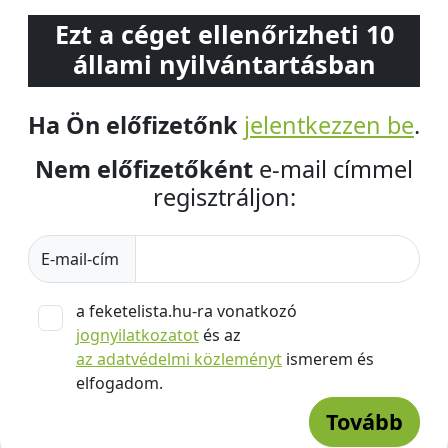
Ezt a céget ellenőrizheti 10
állami nyilvántartásban
Ha Ön előfizetőnk
jelentkezzen be
.
Nem előfizetőként
e-mail címmel
regisztráljon:
E-mail-cím
a feketelista.hu-ra vonatkozó
jognyilatkozatot
és az
az adatvédelmi közleményt
ismerem és
elfogadom.
Tovább