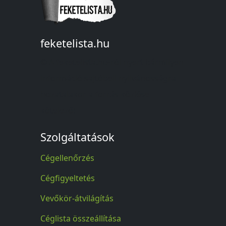
feketelista.hu
© A feketelista.hu-ról nyert bármilyen
információ sajtóbeli nyilvánosságra
hozatalakor a forrás közlése
kötelező!
Szolgáltatások
Cégellenőrzés
Cégfigyeltetés
Vevőkör-átvilágítás
Céglista összeállítása