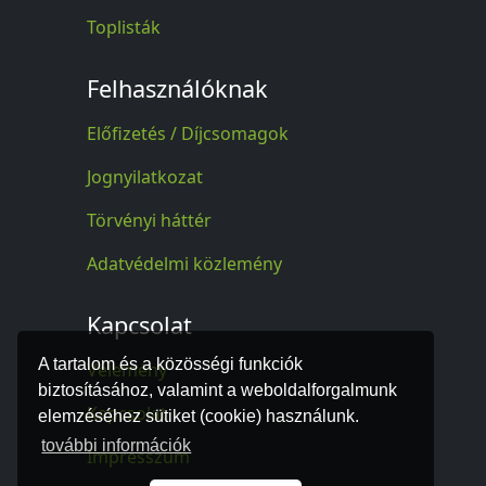
Toplisták
Felhasználóknak
Előfizetés / Díjcsomagok
Jognyilatkozat
Törvényi háttér
Adatvédelmi közlemény
Kapcsolat
A tartalom és a közösségi funkciók
Vélemény
biztosításához, valamint a weboldalforgalmunk
Kapcsolat
elemzéséhez sütiket (cookie) használunk.
további információk
Impresszum