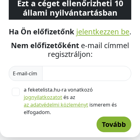
Ezt a céget ellenőrizheti 10
állami nyilvántartásban
Ha Ön előfizetőnk
jelentkezzen be
.
Nem előfizetőként
e-mail címmel
regisztráljon:
E-mail-cím
a feketelista.hu-ra vonatkozó
jognyilatkozatot
és az
az adatvédelmi közleményt
ismerem és
elfogadom.
Tovább