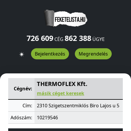
726 609
862 388
CÉG
ÜGYE
Bejelentkezés
Megrendelés
THERMOFLEX Kft.
Biro Lajos u 5
Szigetszentmiklós
2310
THERMOFLEX Kft.
Cégnév:
másik céget keresek
Cím:
2310 Szigetszentmiklós Biro Lajos u 5
Adószám:
10219546