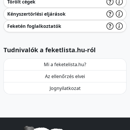
Törölt cégek
Kényszertörlési eljárások
Feketén foglalkoztatók
Tudnivalók a feketlista.hu-ról
Mi a feketelista.hu?
Az ellenőrzés elvei
Jognyilatkozat