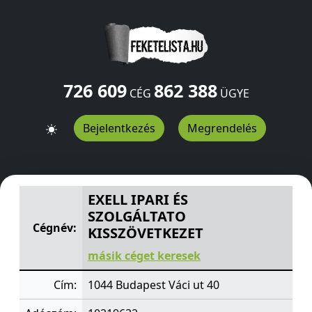
726 609
862 388
CÉG
ÜGYE
Bejelentkezés
Megrendelés
EXELL IPARI ÉS SZOLGÁLTATO KISSZÖVETKEZET
Váci ut 
EXELL IPARI ÉS
SZOLGÁLTATO
Cégnév:
KISSZÖVETKEZET
másik céget keresek
Cím:
1044 Budapest Váci ut 40