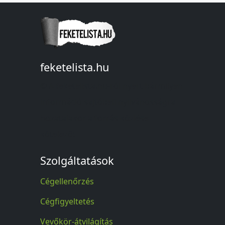
feketelista.hu
© A feketelista.hu-ról nyert bármilyen
információ sajtóbeli nyilvánosságra
hozatalakor a forrás közlése
kötelező!
Szolgáltatások
Cégellenőrzés
Cégfigyeltetés
Vevőkör-átvilágítás