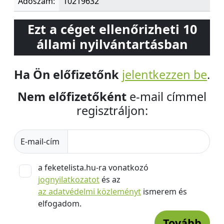
Adószám:
10219632
Ezt a céget ellenőrizheti 10
állami nyilvántartásban
Ha Ön előfizetőnk
jelentkezzen be
.
Nem előfizetőként
e-mail címmel
regisztráljon:
E-mail-cím
a feketelista.hu-ra vonatkozó
jognyilatkozatot
és az
az adatvédelmi közleményt
ismerem és
elfogadom.
Tovább