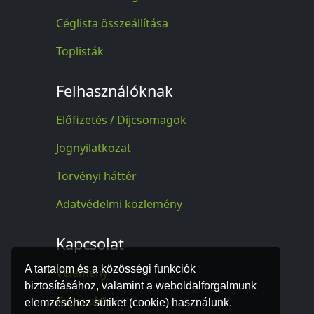
Céglista összeállítása
Toplisták
Felhasználóknak
Előfizetés / Díjcsomagok
Jognyilatkozat
Törvényi háttér
Adatvédelmi közlemény
Kapcsolat
A tartalom és a közösségi funkciók
Vélemény
biztosításához, valamint a weboldalforgalmunk
Kapcsolat
elemzéséhez sütiket (cookie) használunk.