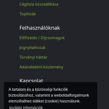
Céglista összeállítása
Toplisták
Felhasználóknak
Előfizetés / Díjcsomagok
Jognyilatkozat
Törvényi háttér
Adatvédelmi közlemény
Kapcsolat
A tartalom és a közösségi funkciók
Vélemény
biztosításához, valamint a weboldalforgalmunk
Kapcsolat
elemzéséhez sütiket (cookie) használunk.
további információk