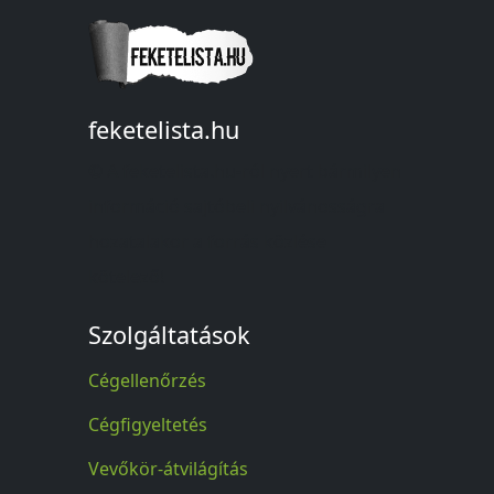
feketelista.hu
© A feketelista.hu-ról nyert bármilyen
információ sajtóbeli nyilvánosságra
hozatalakor a forrás közlése
kötelező!
Szolgáltatások
Cégellenőrzés
Cégfigyeltetés
Vevőkör-átvilágítás