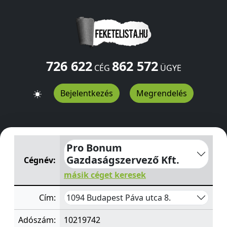
726 622
862 572
CÉG
ÜGYE
Bejelentkezés
Megrendelés
Pro Bonum Gazdaságszervező Kft.
Páva utca 8.
Budape
Pro Bonum
Gazdaságszervező Kft.
Cégnév:
másik céget keresek
1094 Budapest Páva utca 8.
Cím:
Adószám:
10219742