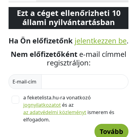
Ezt a céget ellenőrizheti 10
állami nyilvántartásban
Ha Ön előfizetőnk
jelentkezzen be
.
Nem előfizetőként
e-mail címmel
regisztráljon:
E-mail-cím
a feketelista.hu-ra vonatkozó
jognyilatkozatot
és az
az adatvédelmi közleményt
ismerem és
elfogadom.
Tovább