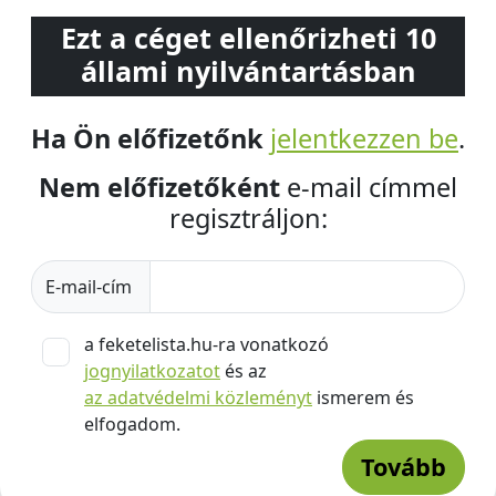
Ezt a céget ellenőrizheti 10
állami nyilvántartásban
Ha Ön előfizetőnk
jelentkezzen be
.
Nem előfizetőként
e-mail címmel
regisztráljon:
E-mail-cím
a feketelista.hu-ra vonatkozó
jognyilatkozatot
és az
az adatvédelmi közleményt
ismerem és
elfogadom.
Tovább