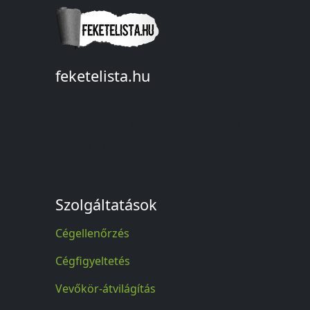
feketelista.hu
© A feketelista.hu-ról nyert bármilyen
információ sajtóbeli nyilvánosságra
hozatalakor a forrás közlése
kötelező!
Szolgáltatások
Cégellenőrzés
Cégfigyeltetés
Vevőkör-átvilágítás