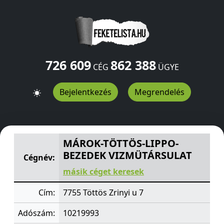
726 609
862 388
CÉG
ÜGYE
Bejelentkezés
Megrendelés
MÁROK-TÖTTÖS-LIPPO-BEZEDEK VIZMÜTÁRSULAT
Zriny
MÁROK-TÖTTÖS-LIPPO-
BEZEDEK VIZMÜTÁRSULAT
Cégnév:
másik céget keresek
Cím:
7755 Töttös Zrinyi u 7
Adószám:
10219993