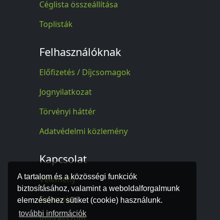
Céglista összeállítása
Toplisták
Felhasználóknak
Előfizetés / Díjcsomagok
Jognyilatkozat
Törvényi háttér
Adatvédelmi közlemény
Kapcsolat
A tartalom és a közösségi funkciók
Vélemény
biztosításához, valamint a weboldalforgalmunk
Kapcsolat
elemzéséhez sütiket (cookie) használunk.
további információk
Impresszum