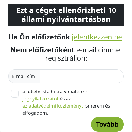
Ezt a céget ellenőrizheti 10
állami nyilvántartásban
Ha Ön előfizetőnk
jelentkezzen be
.
Nem előfizetőként
e-mail címmel
regisztráljon:
E-mail-cím
a feketelista.hu-ra vonatkozó
jognyilatkozatot
és az
az adatvédelmi közleményt
ismerem és
elfogadom.
Tovább