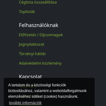
Céglista összeállítása
Toplisták
Felhasználóknak
Előfizetés / Díjcsomagok
Jognyilatkozat
Törvényi háttér
Adatvédelmi közlemény
Kapcsolat
A tartalom és a közösségi funkciók
Vélemény
biztosításához, valamint a weboldalforgalmunk
Kapcsolat
elemzéséhez sütiket (cookie) használunk.
további információk
Impresszum