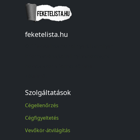
feketelista.hu
© A feketelista.hu-ról nyert bármilyen
információ sajtóbeli nyilvánosságra
hozatalakor a forrás közlése
kötelező!
Szolgáltatások
Cégellenőrzés
Cégfigyeltetés
Vevőkör-átvilágítás