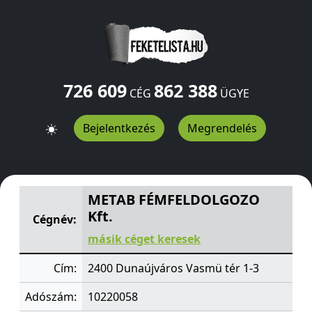
726 609
862 388
CÉG
ÜGYE
Bejelentkezés
Megrendelés
METAB FÉMFELDOLGOZO Kft.
Vasmü tér 1-3
Dunaújvár
METAB FÉMFELDOLGOZO
Kft.
Cégnév:
másik céget keresek
Cím:
2400 Dunaújváros Vasmü tér 1-3
Adószám:
10220058