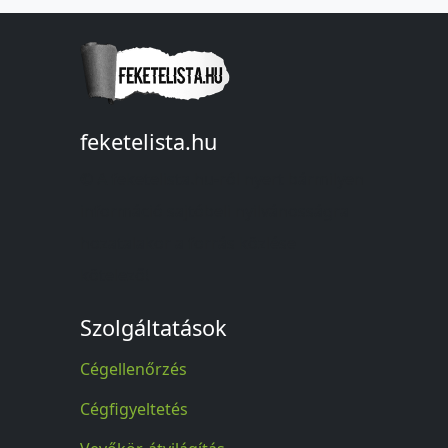
feketelista.hu
© A feketelista.hu-ról nyert bármilyen
információ sajtóbeli nyilvánosságra
hozatalakor a forrás közlése
kötelező!
Szolgáltatások
Cégellenőrzés
Cégfigyeltetés