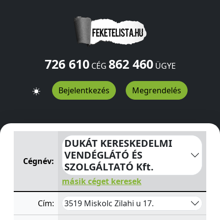
726 610
862 460
CÉG
ÜGYE
Bejelentkezés
Megrendelés
DUKÁT KERESKEDELMI VENDÉGLÁTÓ ÉS SZOLGÁLTATÓ K
DUKÁT KERESKEDELMI
VENDÉGLÁTÓ ÉS
Cégnév:
SZOLGÁLTATÓ Kft.
másik céget keresek
3519 Miskolc Zilahi u 17.
Cím: