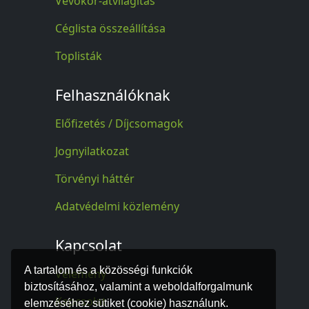
Vevőkör-átvilágítás
Céglista összeállítása
Toplisták
Felhasználóknak
Előfizetés / Díjcsomagok
Jognyilatkozat
Törvényi háttér
Adatvédelmi közlemény
Kapcsolat
A tartalom és a közösségi funkciók
Vélemény
biztosításához, valamint a weboldalforgalmunk
Kapcsolat
elemzéséhez sütiket (cookie) használunk.