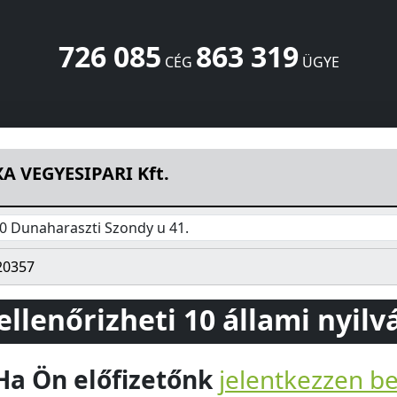
726 085
863 319
CÉG
ÜGYE
y u 41.
Dunaharaszti
2330
HU
A VEGYESIPARI Kft.
0 Dunaharaszti Szondy u 41.
20357
 ellenőrizheti 10 állami nyil
Ha Ön előfizetőnk
jelentkezzen b