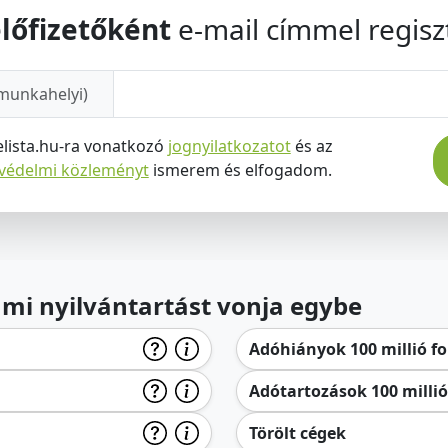
lőfizetőként
e-mail címmel regiszt
munkahelyi)
elista.hu-ra vonatkozó
jognyilatkozatot
és az
tvédelmi közleményt
ismerem és elfogadom.
lami nyilvántartást vonja egybe
Adóhiányok 100 millió for
Adótartozások 100 millió 
Törölt cégek