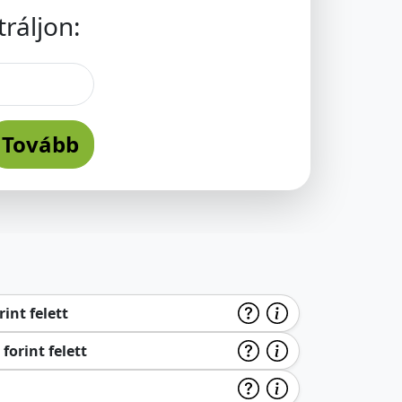
ráljon:
Tovább
int felett
forint felett