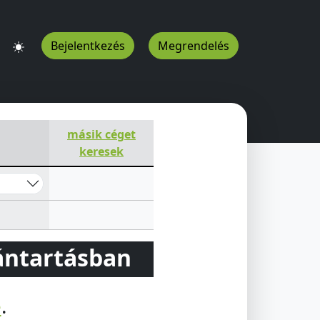
Bejelentkezés
Megrendelés
másik céget
keresek
vántartásban
e
.