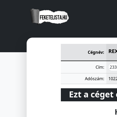
REXA VEGYESIPARI Kft.
Szond
REX
Cégnév:
233
Cím:
Adószám:
102
Ezt a céget