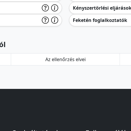
Kényszertörlési eljáráso
Feketén foglalkoztatók
ól
Az ellenőrzés elvei