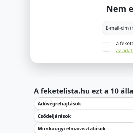
Nem e
E-mail-cím
(
a feket
az ada
A feketelista.hu ezt a 10 ál
Adóvégrehajtások
Csődeljárások
Munkaügyi elmarasztalások