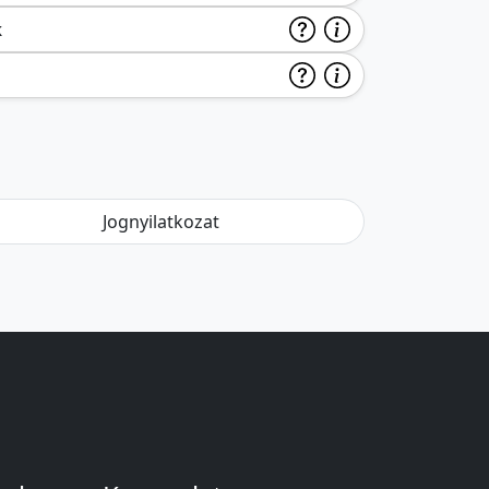
k
Jognyilatkozat